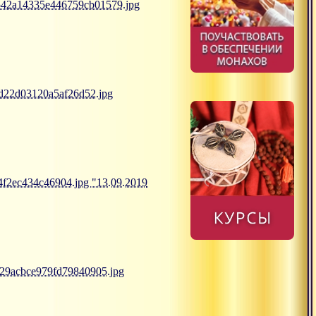
9542a14335e446759cb01579.jpg
0d22d03120a5af26d52.jpg
4f2ec434c46904.jpg "13.09.2019
1729acbce979fd79840905.jpg