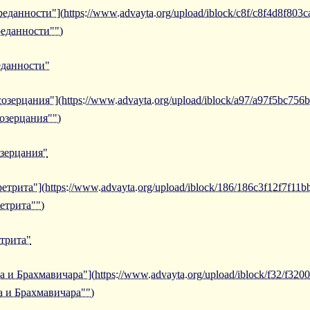
еданности"](https://www.advayta.org/upload/iblock/c8f/c8f4d8f803
реданности"")
еданности"
озерцания"](https://www.advayta.org/upload/iblock/a97/a97f5bc75
созерцания"")
озерцания"
етрита"](https://www.advayta.org/upload/iblock/186/186c3f12f7f11
етрита"")
етрита"
 и Брахмавичара"](https://www.advayta.org/upload/iblock/f32/f32
а и Брахмавичара"")