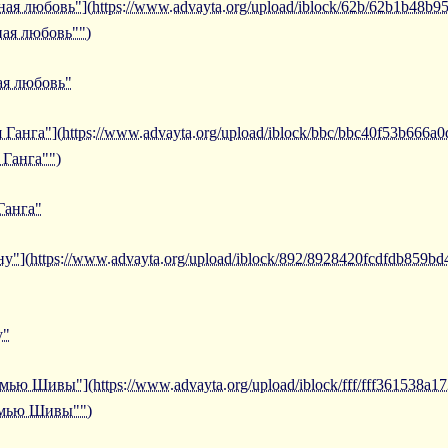
ная любовь"](https://www.advayta.org/upload/iblock/62b/62b1b48b
ная любовь"")
ая любовь"
Ганга"](https://www.advayta.org/upload/iblock/bbc/bbc40f53b666a
 Ганга"")
Ганга"
"](https://www.advayta.org/upload/iblock/892/8928420fcdfdb859bd
у"
мью Шивы"](https://www.advayta.org/upload/iblock/fff/fff361538a
семью Шивы"")