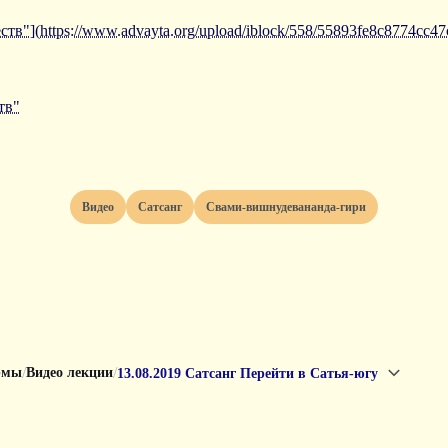
тв"](https://www.advayta.org/upload/iblock/558/55893fe8c8774cc4
тв"
Видео
Сатсанг
Свами-вишнудевананда-гири
/
/
рмы
Видео лекции
13.08.2019 Сатсанг Перейти в Сатья-югу