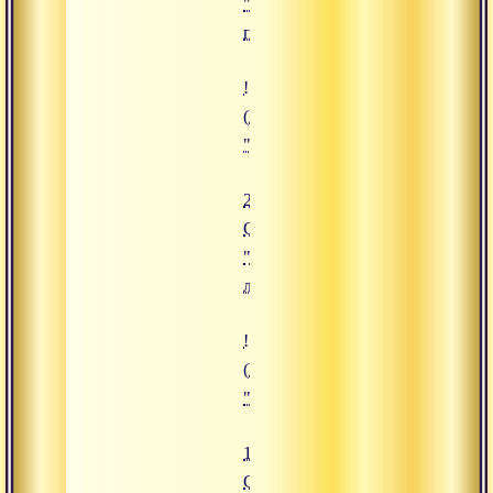
"Процесс
перерождения"
![25.11.2019 Сатсанг "Божествен
(https://www.advayta.org/upload/
"25.11.2019 Сатсанг "Божествен
25.11.2019
Сатсанг
"Божественная
любовь"
![16.09.2019 Сатсанг "Священная
(https://www.advayta.org/upload/
"16.09.2019 Сатсанг "Священная
16.09.2019
Сатсанг