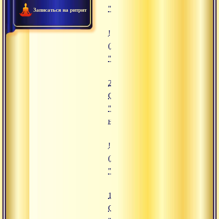
"28.08.2019 Сатсанг "Шива и Ша
Записаться на ритрит
![23.07.2019 Сатсанг "Созерцате
(https://www.advayta.org/upload/
"23.07.2019 Сатсанг "Созерцател
23.07.2019
Сатсанг
"Созерцательное
недеяние"
![13.12.2019 Сатсанг "Процесс 
(https://www.advayta.org/upload/
"13.12.2019 Сатсанг "Процесс п
13.12.2019
Сатсанг