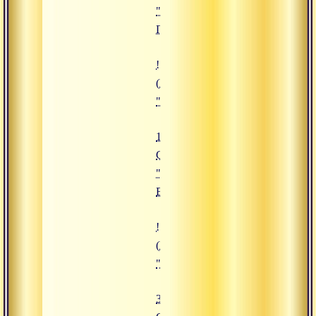
"Священная
Ганга"
![13.09.2019 Сатсанг "Сила Виш
(https://www.advayta.org/upload/
"13.09.2019 Сатсанг "Сила Вишн
13.09.2019
Сатсанг
"Сила
Вишну"
![30.12.2019 Сатсанг "Войти в 
(https://www.advayta.org/upload/i
"30.12.2019 Сатсанг "Войти в 
30.12.2019