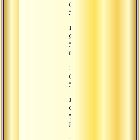
(https://www.advayta.org/upload/
"18.10.2019 Сатсанг "Практика р
18.10.2019
Сатсанг
"Практика
ретрита"
![17.10.2019 Сатсанг "Атмавича
(https://www.advayta.org/upload/i
"17.10.2019 Сатсанг "Атмавичар
17.10.2019
Сатсанг
"Атмавичара и
Брахмавичара"
![29.08.2019 Сатсанг "Круговор