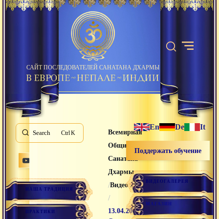
САЙТ ПОСЛЕДОВАТЕЛЕЙ САНАТАНА ДХАРМЫ
En
De
It
Всемирная
Search
K
Община
Поддержать обучение
Санатана
Дхармы
ВИДЕОГАЛЕРЕЯ
/
Видео лекции
НАША ТРАДИЦИЯ
/
МАГАЗИН
13.04.2019
ПРАКТИКИ