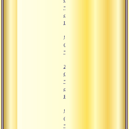
Сатсанг
"Войти в
семью
Шивы"
![23.12.2019 Сатсанг "Все отдава
(https://www.advayta.org/upload/
"23.12.2019 Сатсанг "Все отдава
23.12.2019
Сатсанг
"Все
отдавать
Богу"
![16.12.2019 Сатсанг "Силы ума"
(https://www.advayta.org/upload/i
"16.12.2019 Сатсанг "Силы ума"