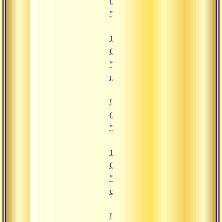
(https://www.advayta.org/upload/i
"19.11.2019 Сатсанг "Величие п
19.11.2019
Сатсанг
"Величие
преданности"
![18.10.2019 Сатсанг "Практика 
(https://www.advayta.org/upload/
"18.10.2019 Сатсанг "Практика 
18.10.2019
Сатсанг
"Практика
созерцания"
![18.10.2019 Сатсанг "Практика 