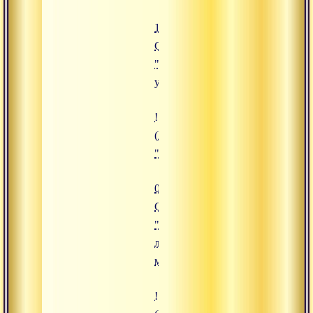
16.12.2019
Сатсанг
"Силы
ума"
![06.12.2019 Сатсанг "Единство
(https://www.advayta.org/upload/
"06.12.2019 Сатсанг "Единство 
06.12.2019
Сатсанг
"Единство
любви и
мудрости"
![19.11.2019 Сатсанг "Величие п