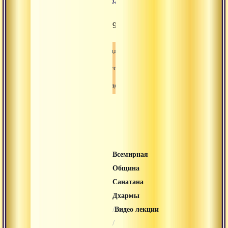
911
Видео
Сатсанг
Свами-вишнудевананда-гири
Всемирная
Община
Санатана
Дхармы
/
Видео лекции
/