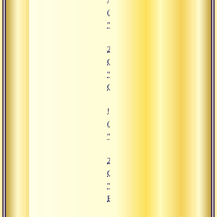
(https://www.advayta.org/upload/
"29.08.2019 Сатсанг "Круговоро
29.08.2019
Сатсанг
"Круговорот
Сансары"
![26.08.2019 Сатсанг "Творец Бр
(https://www.advayta.org/upload/
"26.08.2019 Сатсанг "Творец Бра
26.08.2019
Сатсанг
"Творец
Брахма"