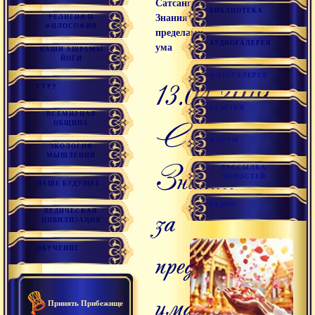
Сатсанг
БИБЛИОТЕКА
Знания за
РЕЛИГИЯ И
ФИЛОСОФИЯ
пределами
АУДИОГАЛЕРЕЯ
ума
НАШИ АШРАМЫ
ЙОГИ
ФОТОГАЛЕРЕЯ
13.04.2019
ГУРУ
ССЫЛКИ
ВСЕМИРНАЯ
Сатсанг
ОБЩИНА
ФОРУМ
ЭКОЛОГИЯ
МЫШЛЕНИЯ
Знания
РАССЫЛКА
НОВОСТЕЙ
НАШЕ БУДУЩЕЕ
РАДИО
за
ВЕДИЧЕСКАЯ
ЦИВИЛИЗАЦИЯ
пределами
ОБУЧЕНИЕ
ума
Принять Прибежище