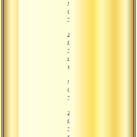
![24.08.2019 Сатсанг "Четыре п
(https://www.advayta.org/upload/
"24.08.2019 Сатсанг "Четыре по
24.08.2019
Сатсанг
"Четыре
полные
уверенности"
![22.08.2019 Сатсанг "Игры боже
(https://www.advayta.org/upload/
"22.08.2019 Сатсанг "Игры боже
22.08.2019
Сатсанг
"Игры
божеств"