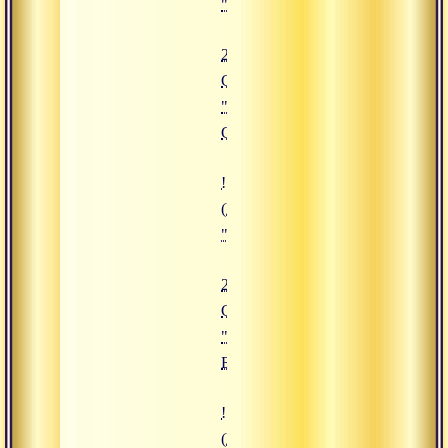
"29.08.2019 Сатсанг "Круговоро
29.08.2019
Сатсанг
"Круговорот
Сансары"
![26.08.2019 Сатсанг "Творец Бр
(https://www.advayta.org/upload/
"26.08.2019 Сатсанг "Творец Бра
26.08.2019
Сатсанг
"Творец
Брахма"
![24.08.2019 Сатсанг "Четыре п
(https://www.advayta.org/upload/