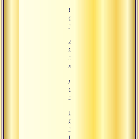
![25.11.2019 Сатсанг "Божествен
(https://www.advayta.org/upload/
"25.11.2019 Сатсанг "Божествен
25.11.2019
Сатсанг
"Божественная
любовь"
![16.09.2019 Сатсанг "Священная
(https://www.advayta.org/upload/
"16.09.2019 Сатсанг "Священная
16.09.2019
Сатсанг
"Священная
Ганга"