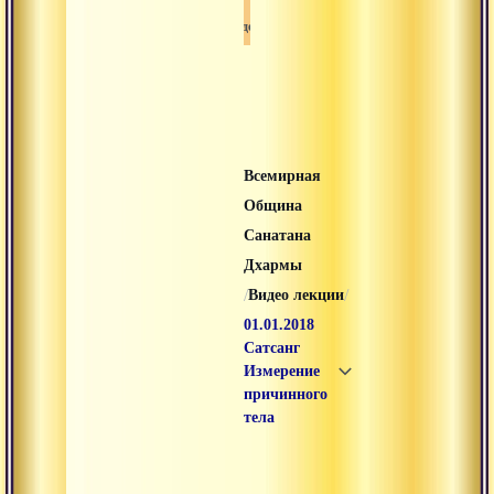
Свами-вишнудевананда-гири
Всемирная
Община
Санатана
Дхармы
/
/
Видео лекции
01.01.2018
Сатсанг
Измерение
причинного
тела