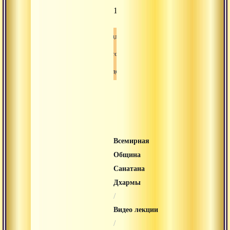
1563
Видео
Сатсанг
Свами-вишнудевананда-гири
Всемирная
Община
Санатана
Дхармы
/
Видео лекции
/