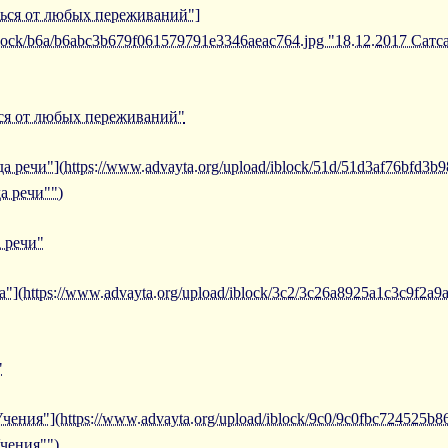
ться от любых переживаний"]
/iblock/b6a/b6abc3b679f061579791e3346aeac764.jpg "18.12.2017 Са
ься от любых переживаний"
а речи"](https://www.advayta.org/upload/iblock/51d/51d3af76bfd3
а речи"")
а речи"
"](https://www.advayta.org/upload/iblock/3c2/3c26a8925a1c3c9f2a9
"
чения"](https://www.advayta.org/upload/iblock/9c0/9c0fbc724525b
Учения"")