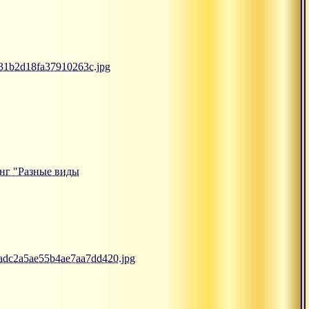
531b2d18fa37910263c.jpg
санг "Разные виды
3adc2a5ae55b4ae7aa7dd420.jpg