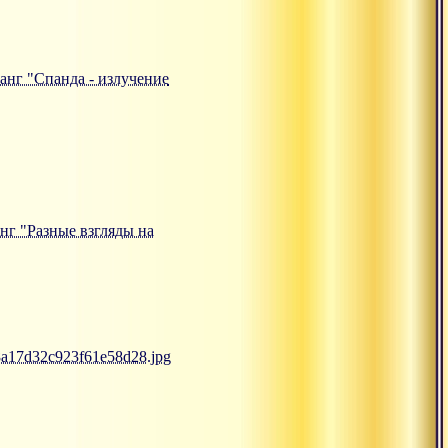
санг "Спанда - излучение
анг "Разные взгляды на
d8a17d32c923f61e58d28.jpg