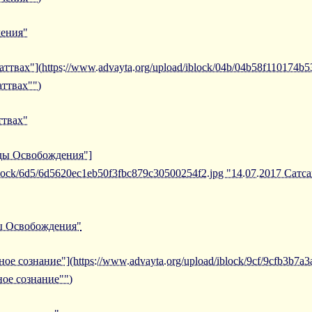
чения"
аттвах"](https://www.advayta.org/upload/iblock/04b/04b58f110174b
аттвах"")
ттвах"
иды Освобождения"]
iblock/6d5/6d5620ec1eb50f3fbc879c30500254f2.jpg "14.07.2017 Сат
ды Освобождения"
ое сознание"](https://www.advayta.org/upload/iblock/9cf/9cfb3b7a
ное сознание"")