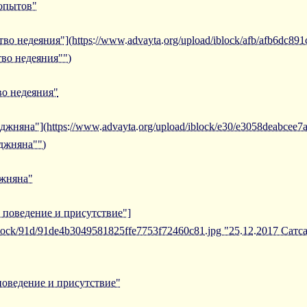
 опытов"
во недеяния"](https://www.advayta.org/upload/iblock/afb/afb6dc8
тво недеяния"")
во недеяния"
джняна"](https://www.advayta.org/upload/iblock/e30/e3058deabcee7
джняна"")
джняна"
ь поведение и присутствие"]
/iblock/91d/91de4b3049581825ffe7753f72460c81.jpg "25.12.2017 Са
поведение и присутствие"