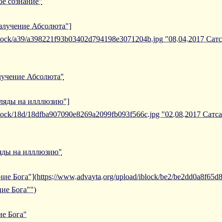
ое сознание"
излучение Абсолюта"]
iblock/a39/a398221f93b03402d794198e3071204b.jpg "08.04.2017 Сат
злучение Абсолюта"
згляды на илллюзию"]
iblock/18d/18dfba907090e8269a2099fb093f566c.jpg "02.08.2017 Сатс
ляды на илллюзию"
ие Бога"](https://www.advayta.org/upload/iblock/be2/be2dd0a8f65
ие Бога"")
ие Бога"