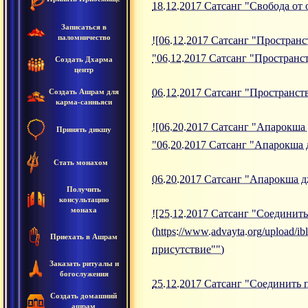
18.12.2017 Сатсанг "Свобода от
Записаться в
паломничество
![06.12.2017 Сатсанг "Пространст
"06.12.2017 Сатсанг "Пространс
Создать Дхарма
центр
06.12.2017 Сатсанг "Пространст
Создать Ашрам для
карма-санньяси
![06.20.2017 Сатсанг "Апарокша 
Принять дикшу
"06.20.2017 Сатсанг "Апарокша 
Стать монахом
06.20.2017 Сатсанг "Апарокша 
Получить
консультацию
монаха
![25.12.2017 Сатсанг "Соединит
(https://www.advayta.org/upload
Приехать в Ашрам
присутствие"")
Заказать ритуалы и
богослужения
25.12.2017 Сатсанг "Соединить 
Создать домашний
ашрам