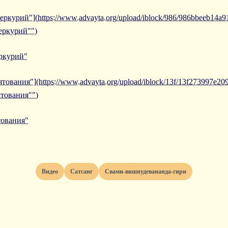
еркурий"](https://www.advayta.org/upload/iblock/986/986bbeeb14a
еркурий"")
еркурий"
тования"](https://www.advayta.org/upload/iblock/13f/13f273997e2
тования"")
тования"
Видео
Сатсанг
Свами-вишнудевананда-гири