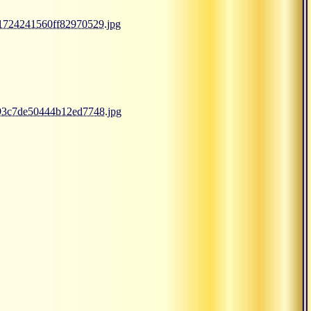
91724241560ff82970529.jpg
093c7de50444b12ed7748.jpg