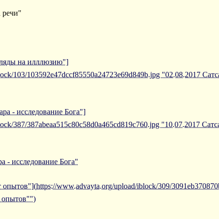
а речи"
згляды на илллюзию"]
iblock/103/103592e47dccf85550a24723e69d849b.jpg "02.08.2017 Сат
ара - исследование Бога"]
iblock/387/387abeaa515c80c58d0a465cd819c760.jpg "10.07.2017 Сат
а - исследование Бога"
 опытов"](https://www.advayta.org/upload/iblock/309/3091eb370870
 опытов"")