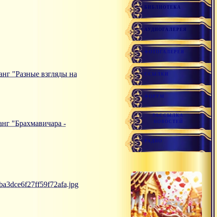
БИБЛИОТЕКА
АУДИОГАЛЕРЕЯ
ФОТОГАЛЕРЕЯ
санг "Разные взгляды на
ССЫЛКИ
ФОРУМ
РАССЫЛКА
санг "Брахмавичара -
НОВОСТЕЙ
РАДИО
ba3dce6f27ff59f72afa.jpg