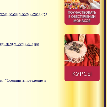
91ccb493e5c4693e2b36c9c93.jpg
a8f5202d2a3ccd06463.jpg
тсанг "Соединить поведение и