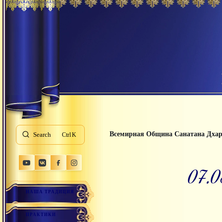
Всемирная Община Санатана Дха
Search
K
07.
НАША ТРАДИЦИЯ
ПРАКТИКИ