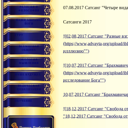
07.08.2017 Сатсанг "Четыре вид
РЕЛИГИЯ И
ФИЛОСОФИЯ
НАШИ АШРАМЫ
Сатсанги 2017
ЙОГИ
ГУРУ
![02.08.2017 Сатсанг "Разные в
(https://www.advayta.org/upload/
ВСЕМИРНАЯ
ОБЩИНА
илллюзию"")
ЭКОЛОГИЯ
МЫШЛЕНИЯ
![10.07.2017 Сатсанг "Брахмавич
(https://www.advayta.org/upload/
НАШЕ БУДУЩЕЕ
исследование Бога"")
ВЕДИЧЕСКАЯ
ЦИВИЛИЗАЦИЯ
10.07.2017 Сатсанг "Брахмавичар
ОБУЧЕНИЕ
![18.12.2017 Сатсанг "Свобода от
"18.12.2017 Сатсанг "Свобода от
Принять Прибежище