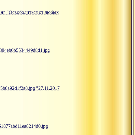
тсанг "Освободиться от любых
b9884eb0b5534449d8d1.jpg
a5b8a92d1f2a8.jpg "27.11.2017
861877abd11ea8214d0.jpg