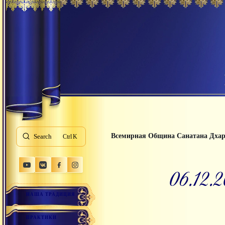
Всемирная Община Санатана Дха
Search
K
06.12
НАША ТРАДИЦИЯ
ПРАКТИКИ