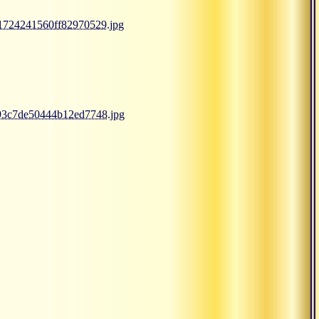
91724241560ff82970529.jpg
093c7de50444b12ed7748.jpg