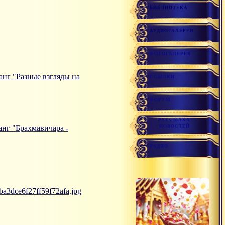
БИБЛИОТЕКА
АУДИОГАЛЕРЕЯ
ФОТОГАЛЕРЕЯ
санг "Разные взгляды на
ССЫЛКИ
ФОРУМ
РАССЫЛКА
санг "Брахмавичара -
НОВОСТЕЙ
РАДИО
ba3dce6f27ff59f72afa.jpg