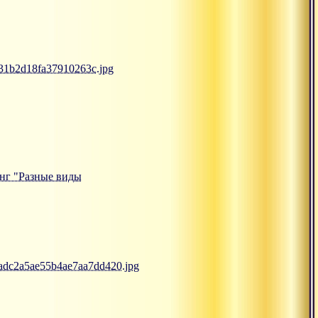
531b2d18fa37910263c.jpg
санг "Разные виды
3adc2a5ae55b4ae7aa7dd420.jpg