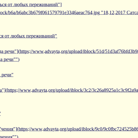
ться от любых переживаний"]
/iblock/b6a/b6abc3b679f061579791e3346aeac764.jpg "18.12.2017 Са
ься от любых переживаний"
а речи"](https://www.advayta.org/upload/iblock/51d/51d3af76bfd3
а речи"")
а речи"
"](https://www.advayta.org/upload/iblock/3c2/3c26a8925a1c3c9f2a9
"
чения"](https://www.advayta.org/upload/iblock/9c0/9c0fbc724525b
Учения"")