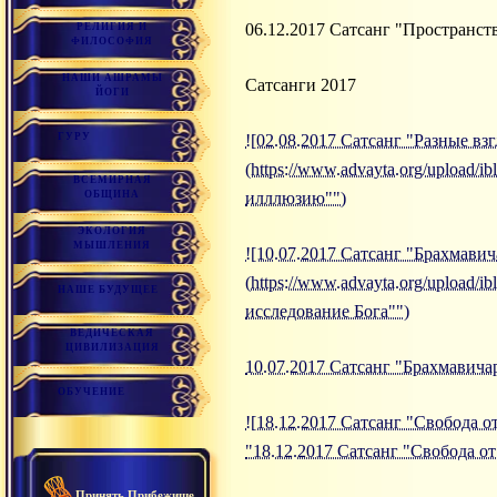
06.12.2017 Сатсанг "Пространст
РЕЛИГИЯ И
ФИЛОСОФИЯ
НАШИ АШРАМЫ
Сатсанги 2017
ЙОГИ
ГУРУ
![02.08.2017 Сатсанг "Разные в
(https://www.advayta.org/upload/
ВСЕМИРНАЯ
ОБЩИНА
илллюзию"")
ЭКОЛОГИЯ
МЫШЛЕНИЯ
![10.07.2017 Сатсанг "Брахмавич
(https://www.advayta.org/upload/
НАШЕ БУДУЩЕЕ
исследование Бога"")
ВЕДИЧЕСКАЯ
ЦИВИЛИЗАЦИЯ
10.07.2017 Сатсанг "Брахмавичар
ОБУЧЕНИЕ
![18.12.2017 Сатсанг "Свобода от
"18.12.2017 Сатсанг "Свобода от
Принять Прибежище