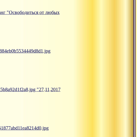
тсанг "Освободиться от любых
b9884eb0b5534449d8d1.jpg
a5b8a92d1f2a8.jpg "27.11.2017
861877abd11ea8214d0.jpg