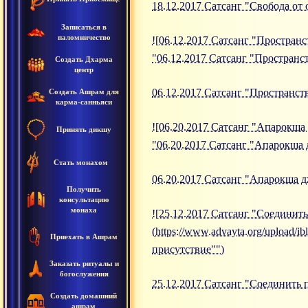
18.12.2017 Сатсанг "Свобода от
Записаться в
паломничество
![06.12.2017 Сатсанг "Пространст
"06.12.2017 Сатсанг "Пространс
Создать Дхарма
центр
06.12.2017 Сатсанг "Пространст
Создать Ашрам для
карма-санньяси
![06.20.2017 Сатсанг "Апарокша 
Принять дикшу
"06.20.2017 Сатсанг "Апарокша 
Стать монахом
06.20.2017 Сатсанг "Апарокша 
Получить
консультацию
монаха
![25.12.2017 Сатсанг "Соединит
(https://www.advayta.org/upload
Приехать в Ашрам
присутствие"")
Заказать ритуалы и
богослужения
25.12.2017 Сатсанг "Соединить 
Создать домашний
ашрам