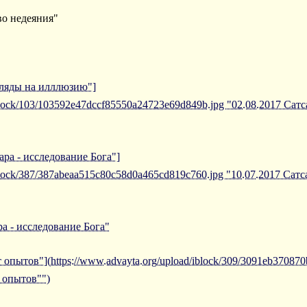
во недеяния"
згляды на илллюзию"]
iblock/103/103592e47dccf85550a24723e69d849b.jpg "02.08.2017 Сат
ара - исследование Бога"]
iblock/387/387abeaa515c80c58d0a465cd819c760.jpg "10.07.2017 Сат
а - исследование Бога"
 опытов"](https://www.advayta.org/upload/iblock/309/3091eb370870
 опытов"")