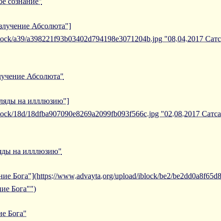
ое сознание"
излучение Абсолюта"]
iblock/a39/a398221f93b03402d794198e3071204b.jpg "08.04.2017 Сат
злучение Абсолюта"
згляды на илллюзию"]
iblock/18d/18dfba907090e8269a2099fb093f566c.jpg "02.08.2017 Сатс
ляды на илллюзию"
ие Бога"](https://www.advayta.org/upload/iblock/be2/be2dd0a8f65
ие Бога"")
ие Бога"