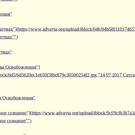
чения"
аттвах"](https://www.advayta.org/upload/iblock/04b/04b58f110174b
аттвах"")
ттвах"
иды Освобождения"]
iblock/6d5/6d5620ec1eb50f3fbc879c30500254f2.jpg "14.07.2017 Сат
ды Освобождения"
ое сознание"](https://www.advayta.org/upload/iblock/9cf/9cfb3b7a
ное сознание"")