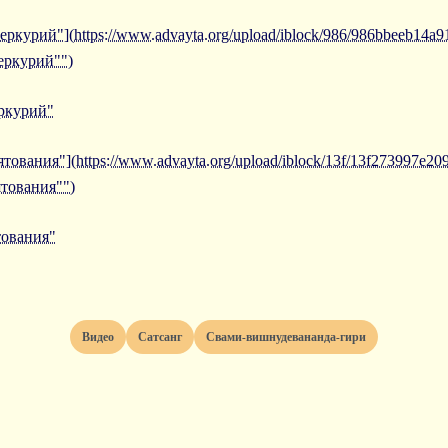
еркурий"](https://www.advayta.org/upload/iblock/986/986bbeeb14a
еркурий"")
еркурий"
тования"](https://www.advayta.org/upload/iblock/13f/13f273997e2
тования"")
тования"
Видео
Сатсанг
Свами-вишнудевананда-гири