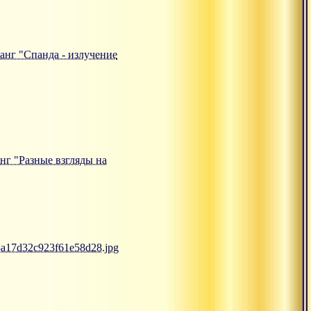
санг "Спанда - излучение
анг "Разные взгляды на
d8a17d32c923f61e58d28.jpg