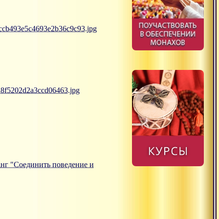
91ccb493e5c4693e2b36c9c93.jpg
a8f5202d2a3ccd06463.jpg
тсанг "Соединить поведение и