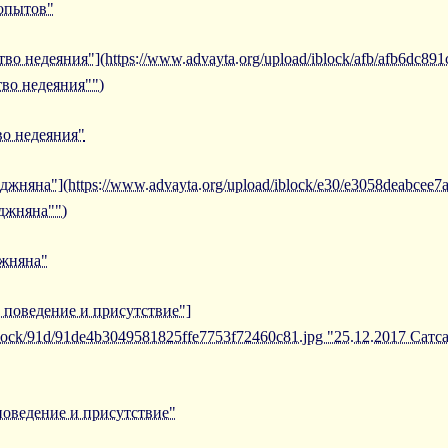
 опытов"
во недеяния"](https://www.advayta.org/upload/iblock/afb/afb6dc8
тво недеяния"")
во недеяния"
джняна"](https://www.advayta.org/upload/iblock/e30/e3058deabcee7
джняна"")
джняна"
ь поведение и присутствие"]
/iblock/91d/91de4b3049581825ffe7753f72460c81.jpg "25.12.2017 Са
поведение и присутствие"