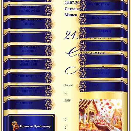
24.07.2016
БИБЛИОТЕКА
РЕЛИГИЯ И
Сатсанг,
ФИЛОСОФИЯ
Минск
АУДИОГАЛЕРЕЯ
НАШИ АШРАМЫ
ЙОГИ
24.07.2016
ФОТОГАЛЕРЕЯ
ГУРУ
ССЫЛКИ
Сатсанг,
ВСЕМИРНАЯ
ОБЩИНА
ФОРУМ
ЭКОЛОГИЯ
Минск
МЫШЛЕНИЯ
РАССЫЛКА
НОВОСТЕЙ
НАШЕ БУДУЩЕЕ
РАДИО
August
ВЕДИЧЕСКАЯ
ЦИВИЛИЗАЦИЯ
5,
2026
ОБУЧЕНИЕ
24.07.2016
Принять Прибежище
Сатсанг,