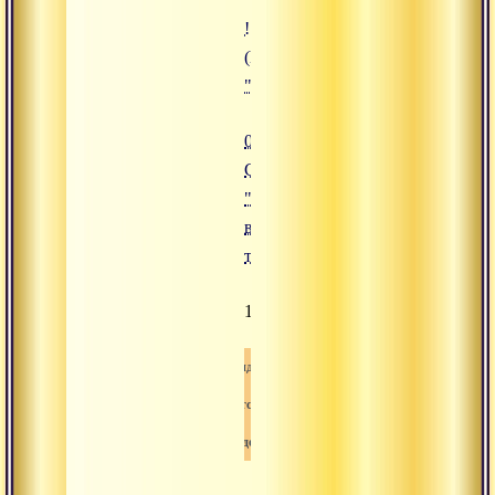
![01.02.2016 Сатсанг "Различные
(https://www.advayta.org/upload/i
"01.02.2016 Сатсанг "Различные
01.02.2016
Сатсанг
"Различные
виды
тапаса"
1529
Видео
Сатсанг
Свами-вишнудевананда-гири