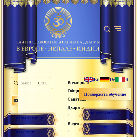
САЙТ ПОСЛЕДОВАТЕЛЕЙ САНАТАНА ДХАРМЫ
En
De
It
Всемирная
Search
K
Община
Поддержать обучение
Санатана
Дхармы
ВИДЕОГАЛЕРЕЯ
/
НАША ТРАДИЦИЯ
Видео лекции
МАГАЗИН
/
ПРАКТИКИ