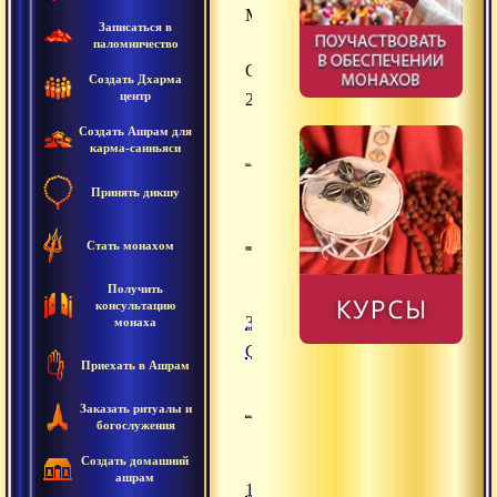
Минск
Записаться в
паломничество
Сатсанги
Создать Дхарма
центр
2016
Создать Ашрам для
карма-санньяси
Принять дикшу
Стать монахом
Получить
консультацию
31.08.2016
монаха
Сатсанг
Приехать в Ашрам
Заказать ритуалы и
богослужения
Создать домашний
ашрам
13.06.2016