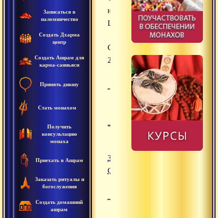
на
Записаться в
паломничество
Шиваратри
Создать Дхарма
центр
Сатсанги
Создать Ашрам для
2016
карма-санньяси
Принять дикшу
Стать монахом
Получить
консультацию
монаха
31.08.2016
Приехать в Ашрам
Сатсанг
Заказать ритуалы и
богослужения
Создать домашний
ашрам