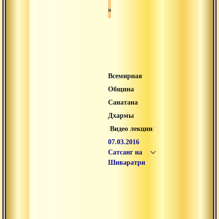
Шива
Всемирная
Община
Санатана
Дхармы
/
/
Видео лекции
07.03.2016
Сатсанг на
Шиваратри