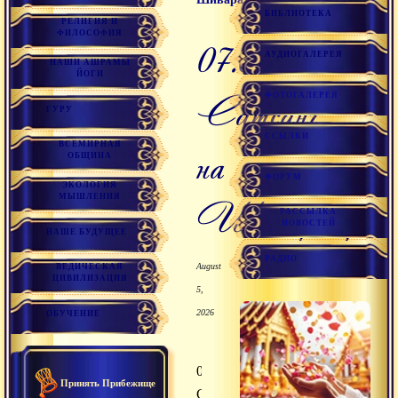
БИБЛИОТЕКА
РЕЛИГИЯ И
ФИЛОСОФИЯ
07.03.2016
АУДИОГАЛЕРЕЯ
НАШИ АШРАМЫ
ЙОГИ
Сатсанг
ФОТОГАЛЕРЕЯ
ГУРУ
ССЫЛКИ
ВСЕМИРНАЯ
на
ОБЩИНА
ФОРУМ
ЭКОЛОГИЯ
МЫШЛЕНИЯ
Шиваратри
РАССЫЛКА
НОВОСТЕЙ
НАШЕ БУДУЩЕЕ
РАДИО
August
ВЕДИЧЕСКАЯ
ЦИВИЛИЗАЦИЯ
5,
2026
ОБУЧЕНИЕ
07.03.2016
Принять Прибежище
Сатсанг