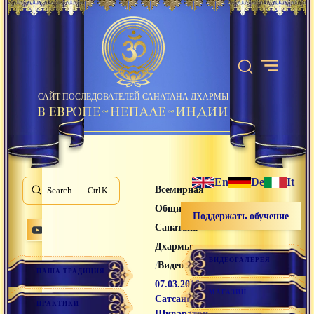
САЙТ ПОСЛЕДОВАТЕЛЕЙ САНАТАНА ДХАРМЫ
En
De
It
Всемирная
Search
K
Община
Поддержать обучение
Санатана
Дхармы
ВИДЕОГАЛЕРЕЯ
/
/
Видео лекции
НАША ТРАДИЦИЯ
07.03.2016
МАГАЗИН
Сатсанг на
ПРАКТИКИ
Шиваратри