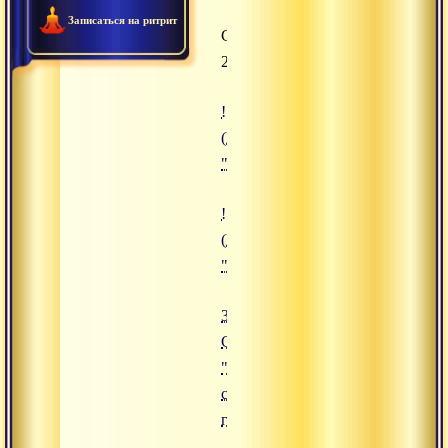
Записаться на ритрит
Сатсанги
2012
![10.04.2012 Сатсанг "Устный со
(https://www.advayta.org/upload/
"10.04.2012 Сатсанг "Устный сов
![31.05.2012 Сатсанг "Преодолет
(https://www.advayta.org/upload/i
"31.05.2012 Сатсанг "Преодолет
31.05.2012
Сатсанг
"Преодолеть
свои
границы"