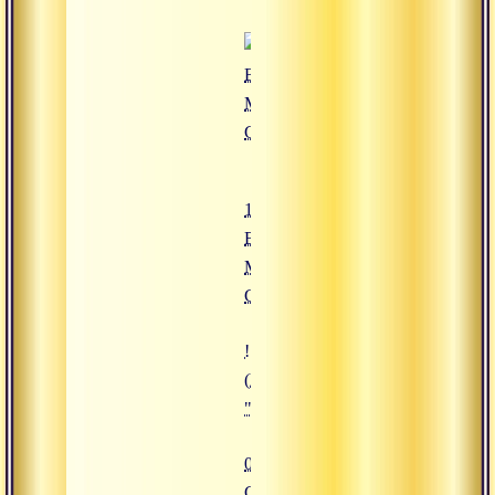
18.02.2012
Выступление
Мастера на
GF2045
![08.06.2012 Сатсанг "Пей нектар
(https://www.advayta.org/upload/
"08.06.2012 Сатсанг "Пей нектар
08.06.2012
Сатсанг