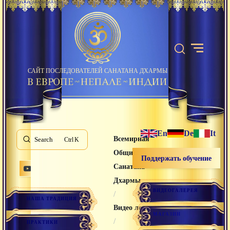
САЙТ ПОСЛЕДОВАТЕЛЕЙ САНАТАНА ДХАРМЫ
En
De
It
Всемирная
Search
K
Община
Поддержать обучение
Санатана
Дхармы
ВИДЕОГАЛЕРЕЯ
/
НАША ТРАДИЦИЯ
Видео лекции
МАГАЗИН
/
ПРАКТИКИ