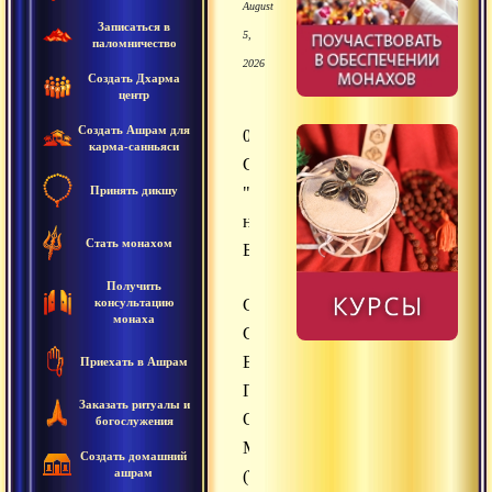
August
Записаться в
5,
паломничество
2026
Создать Дхарма
центр
Создать Ашрам для
08.06.2012
карма-санньяси
Сатсанг
Принять дикшу
"Пей
нектар
Стать монахом
Бога!"
Получить
консультацию
Сатсанг
монаха
Свами
Вишнудевананда
Приехать в Ашрам
Гири.
Заказать ритуалы и
Озеро
богослужения
Манасаровар
Создать домашний
ашрам
(Тибет).