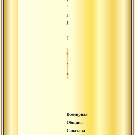
"Пей
нектар
Бога!"
1517
Видео
Сатсанг
Свами-вишнудевананда-гири
Всемирная
Община
Санатана