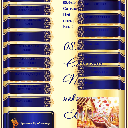
08.06.2012
БИБЛИОТЕКА
РЕЛИГИЯ И
Сатсанг
ФИЛОСОФИЯ
Пей
АУДИОГАЛЕРЕЯ
НАШИ АШРАМЫ
нектар
ЙОГИ
Бога!
ФОТОГАЛЕРЕЯ
ГУРУ
08.06.2012
ССЫЛКИ
ВСЕМИРНАЯ
ОБЩИНА
Сатсанг
ФОРУМ
ЭКОЛОГИЯ
МЫШЛЕНИЯ
РАССЫЛКА
НОВОСТЕЙ
Пей
НАШЕ БУДУЩЕЕ
РАДИО
ВЕДИЧЕСКАЯ
ЦИВИЛИЗАЦИЯ
нектар
ОБУЧЕНИЕ
Бога!
Принять Прибежище