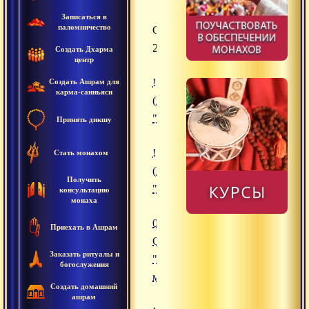
Записаться в
паломничество
Сатсанги
2009
Создать Дхарма
центр
![02.10.2009 Сатсанг "Гипноз ма
Создать Ашрам для
карма-санньяси
(https://www.advayta.org/upload/
"02.10.2009 Сатсанг "Гипноз май
Принять дикшу
![01.10.2009 Сатсанг "Магия мы
Стать монахом
(https://www.advayta.org/upload/
Получить
"01.10.2009 Сатсанг "Магия мыс
консультацию
монаха
01.10.2009
Приехать в Ашрам
Сатсанг
Заказать ритуалы и
"Магия
богослужения
мыслей"
Создать домашний
ашрам