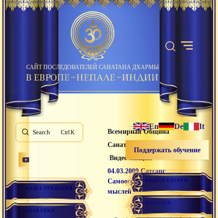
САЙТ ПОСЛЕДОВАТЕЛЕЙ САНАТАНА ДХАРМЫ
En
De
It
Всемирная Община
Search
K
Санатана Дхармы
Поддержать обучение
/
/
Видео лекции
04.03.2009 Сатсанг
Самоосвобождение
ВИДЕОГАЛЕРЕЯ
НАША ТРАДИЦИЯ
мыслей
МАГАЗИН
ПРАКТИКИ