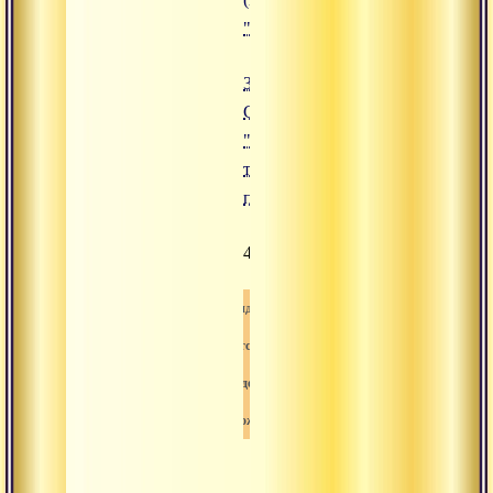
"30.04.2009 Сатсанг "Оджас тедж
30.04.2009
Сатсанг
"Оджас
теджас и
прана"
494
Видео
Сатсанг
Свами-вишнудевананда-гири
Освобождение