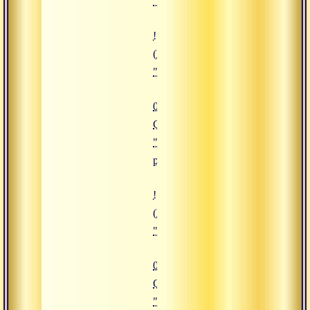
"Смирение"
![08.01.2009 Сатсанг "Будущее 
(https://www.advayta.org/upload/
"08.01.2009 Сатсанг "Будущее р
08.01.2009
Сатсанг
"Будущее
рождение"
![01.01.2009 Сатсанг "Всегда пр
(https://www.advayta.org/upload/i
"01.01.2009 Сатсанг "Всегда пре
01.01.2009
Сатсанг
"Всегда