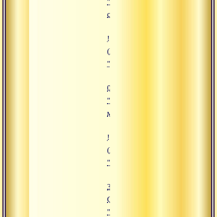
"Йога
служения"
![04.03.2009 Сатсанг "Самоосво
(https://www.advayta.org/upload/
"04.03.2009 Сатсанг "Самоосво
04.03.2009 Сатсанг
"Самоосвобождение
мыслей"
![31.12.2009 Сатсанг "Ценность
(https://www.advayta.org/upload/
"31.12.2009 Сатсанг "Ценность 
31.12.2009
Сатсанг
"Ценность