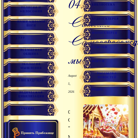
04.03.2009
БИБЛИОТЕКА
РЕЛИГИЯ И
ФИЛОСОФИЯ
Сатсанг
АУДИОГАЛЕРЕЯ
НАШИ АШРАМЫ
ЙОГИ
ФОТОГАЛЕРЕЯ
Самоосвобожд
ГУРУ
ССЫЛКИ
ВСЕМИРНАЯ
мыслей
ОБЩИНА
ФОРУМ
ЭКОЛОГИЯ
МЫШЛЕНИЯ
РАССЫЛКА
August
НОВОСТЕЙ
НАШЕ БУДУЩЕЕ
5,
РАДИО
2026
ВЕДИЧЕСКАЯ
ЦИВИЛИЗАЦИЯ
ОБУЧЕНИЕ
04.03.2009
Сатсанг
"Самоосвобождение
Принять Прибежище
мыслей"