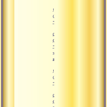
![06.01.2009 Сатсанг "Вера и чи
(https://www.advayta.org/upload/
"06.01.2009 Сатсанг "Вера и чис
06.01.2009
Сатсанг
"Вера и
чистое
видение"
![07.01.2009 Сатсанг "Йога служ
(https://www.advayta.org/upload/i
"07.01.2009 Сатсанг "Йога служ
07.01.2009
Сатсанг