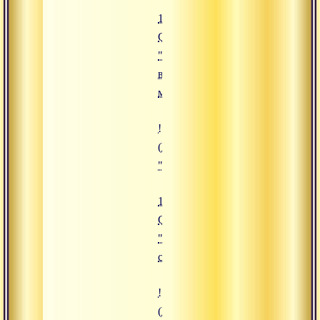
13.12.2009
Сатсанг
"Перерождение
в различных
мирах"
![12.12.2009 Сатсанг "Естествен
(https://www.advayta.org/upload/
"12.12.2009 Сатсанг "Естественн
12.12.2009
Сатсанг
"Естественное
состояние"
![12.11.2009 Сатсанг "Мотивация
(https://www.advayta.org/upload/i