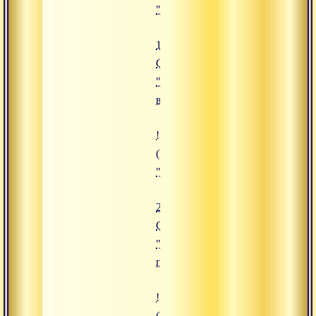
"12.11.2009 Сатсанг "Мотивация
12.11.2009
Сатсанг
"Мотивация
в практике"
![24.02.2009 Сатсанг "Правильн
(https://www.advayta.org/upload/
"24.02.2009 Сатсанг "Правильны
24.02.2009
Сатсанг
"Правильный
путь"
![30.04.2009 Сатсанг "Оджас тед
(https://www.advayta.org/upload/