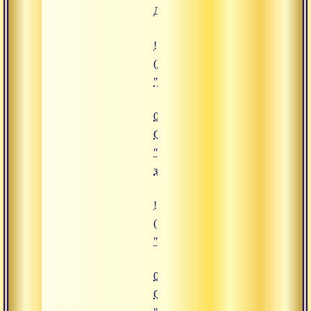
Дхармы"
![05.01.2009 Сатсанг "Кармическ
(https://www.advayta.org/upload/
"05.01.2009 Сатсанг "Кармическ
05.01.2009
Сатсанг
"Кармические
законы"
![03.01.2009 Сатсанг "Смирение"
(https://www.advayta.org/upload/i
"03.01.2009 Сатсанг "Смирение"
03.01.2009
Сатсанг