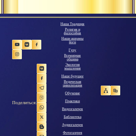
Наша Традиция
Религия и
философия
Наши ашрамы
йоги
Гуру
Всемирная
община
Экология
мышления
Наше будущее
Ведическая
цивилизация
Обучение
Практики
Поделиться:
Видеогалерея
Библиотека
Аудиогалерея
Фотогалерея