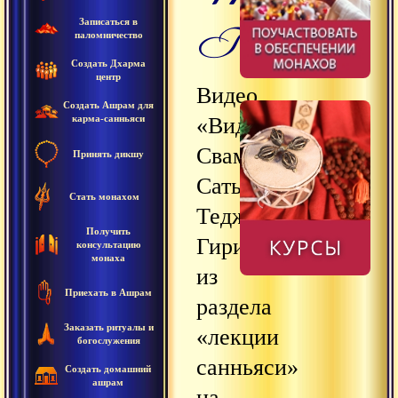
Записаться в
Гири
паломничество
Создать Дхарма
центр
Видео
Создать Ашрам для
карма-санньяси
«Видео
Свамини
Принять дикшу
Сатья
Стать монахом
Теджаси
Получить
Гири»
консультацию
монаха
из
Приехать в Ашрам
раздела
Заказать ритуалы и
«лекции
богослужения
санньяси»
Создать домашний
ашрам
на