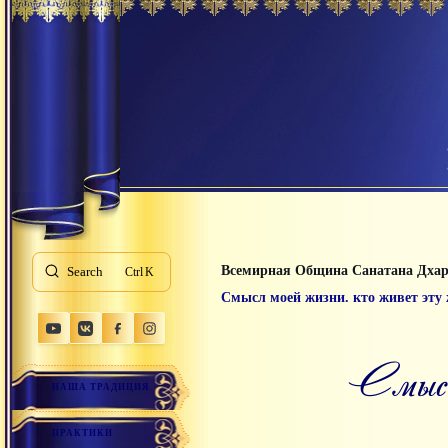
Всемирная Община Санатана Дха
Search
K
Смысл моей жизни. кто живет эту
смы
НАША ТРАДИЦИЯ
ПРАКТИКИ