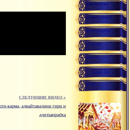
БИБЛИОТЕКА
АУДИОГАЛЕРЕЯ
ФОТОГАЛЕРЕЯ
ССЫЛКИ
ФОРУМ
РАССЫЛКА
НОВОСТЕЙ
РАДИО
СЛЕДУЮЩИЕ ВИДЕО »
шти-карма, адвайтавадини гири и
адитьяпрабха