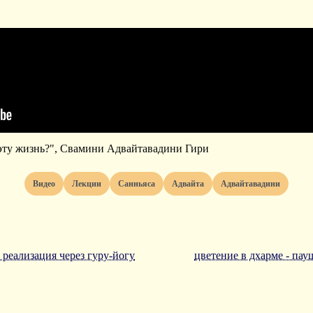
эту жизнь?", Свамини Адвайтавадини Гири
видео
лекции
санньяса
адвайта
адвайтавадини
 реализация через гуру-йогу
цветение в дхарме - пау