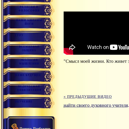
РЕЛИГИЯ И
ФИЛОСОФИЯ
НАШИ АШРАМЫ
ЙОГИ
ГУРУ
ВСЕМИРНАЯ
ОБЩИНА
ЭКОЛОГИЯ
"Смысл моей жизни. Кто живет 
МЫШЛЕНИЯ
НАШЕ БУДУЩЕЕ
ВЕДИЧЕСКАЯ
ЦИВИЛИЗАЦИЯ
« ПРЕДЫДУЩИЕ ВИДЕО
ОБУЧЕНИЕ
найти своего духовного учителя.
Принять Прибежище