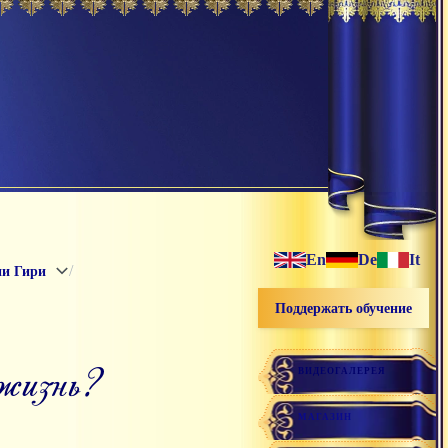
En
De
It
/
ни Гири
Поддержать обучение
 жизнь?
ВИДЕОГАЛЕРЕЯ
МАГАЗИН