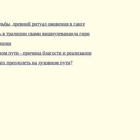
удьбы. древний ритуал омовения в ганге
ь в традиции свами вишнудевананда гири
диции
ном пути - причина благости и реализации
 их преодолеть на духовном пути?