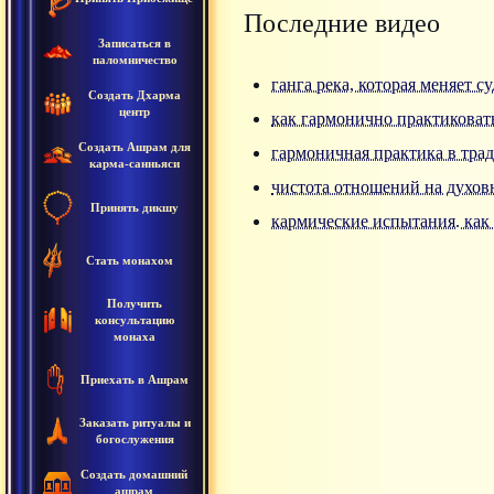
Последние видео
Записаться в
паломничество
ганга река, которая меняет с
Создать Дхарма
центр
как гармонично практиковат
Создать Ашрам для
гармоничная практика в тра
карма-санньяси
чистота отношений на духов
Принять дикшу
кармические испытания. как
Стать монахом
Получить
консультацию
монаха
Приехать в Ашрам
Заказать ритуалы и
богослужения
Создать домашний
ашрам