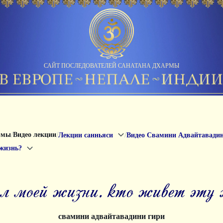
САЙТ ПОСЛЕДОВАТЕЛЕЙ САНАТАНА ДХАРМЫ
/
/
/
рмы
Видео лекции
Лекции санньяси
Видео Свамини Адвайтавади
 жизнь?
сл моей жизни. кто живет эту
свамини адвайтавадини гири