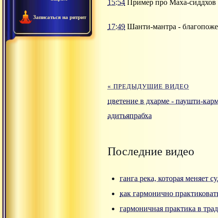
15:54
Пример про Маха-сиддхов 
Записаться на ритрит
17:49
Шанти-мантра - благопожел
« ПРЕДЫДУЩИЕ ВИДЕО
цветение в дхарме - паушти-кар
адитьяпрабха
Последние видео
ганга река, которая меняет с
как гармонично практиковат
гармоничная практика в тра