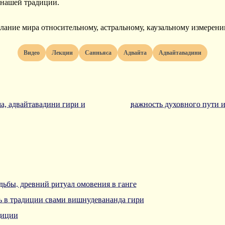
нашей традиции.
ание мира относительному, астральному, каузальному измерени
видео
лекции
санньяса
адвайта
адвайтавадини
ма, адвайтавадини гири и
важность духовного пути и
удьбы. древний ритуал омовения в ганге
ь в традиции свами вишнудевананда гири
диции