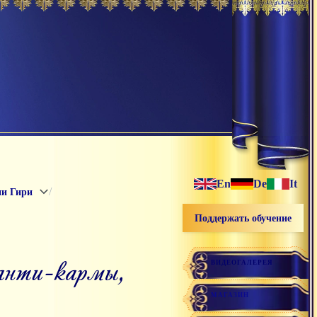
En
De
It
/
ни Гири
Поддержать обучение
ВИДЕОГАЛЕРЕЯ
МАГАЗИН