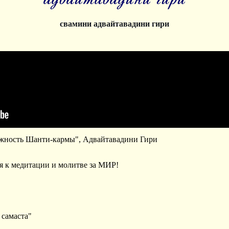
свамини адвайтавадини гири
ажность Шанти-кармы", Адвайтавадини Гири
я к медитации и молитве за МИР!
 самаста"