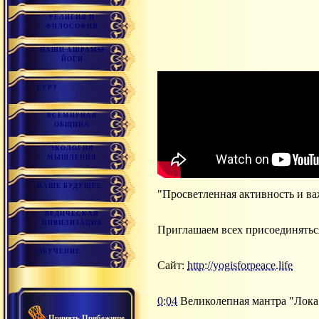
РЕЛИГИЯ И
ФИЛОСОФИЯ
НАШИ АШРАМЫ
ЙОГИ
ГУРУ
ВСЕМИРНАЯ
ОБЩИНА
ЭКОЛОГИЯ
МЫШЛЕНИЯ
НАШЕ БУДУЩЕЕ
"Просветленная активность и в
ВЕДИЧЕСКАЯ
ЦИВИЛИЗАЦИЯ
Приглашаем всех присоединятьс
ОБУЧЕНИЕ
Сайт:
http://yogisforpeace.life
0:04
Великолепная мантра "Лока
Принять Прибежище