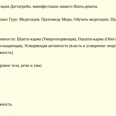
тация Даттатрейи, манифестации нашего Ишта-деваты.
енных Гуру: Медитация, Проповедь Мира, Обучать медитации, П
тивности: Шанти-карма (Умиротворяющая), Паушти-карма (Обога
ольщающая), Усмиряющая активность (власть и усмирение энерг
вность)
овне тела, речи и ума)
вность.