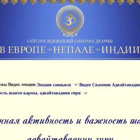
САЙТ ПОСЛЕДОВАТЕЛЕЙ САНАТАНА ДХАРМЫ
/
/
/
рмы
Видео лекции
Лекции санньяси
Видео Свамини Адвайтавади
ость шанти-кармы, адвайтавадини гири
адвайтавадини гири