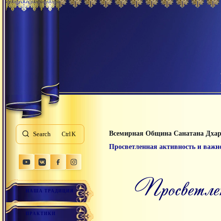
Всемирная Община Санатана Дха
Search
K
Просветленная активность и важн
просветленная активность и важность шанти-кармы,
НАША ТРАДИЦИЯ
ПРАКТИКИ