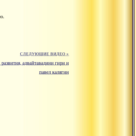
ю.
СЛЕДУЮЩИЕ ВИДЕО »
 развития, адвайтавадини гири и
павел калягин