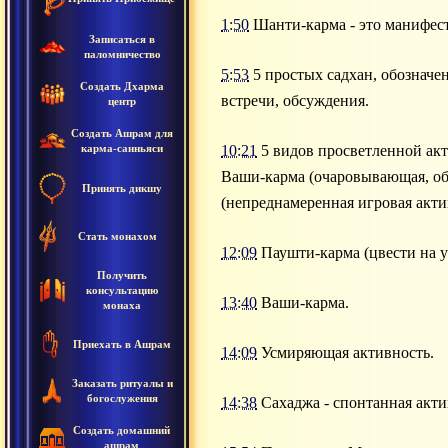
1:50
Шанти-карма - это манифес
Записаться в
паломничество
5:53
5 простых садхан, обознач
Создать Дхарма
встречи, обсуждения.
центр
Создать Ашрам для
карма-санньяси
10:21
5 видов просветленной ак
Ваши-карма (очаровывающая, об
Принять дикшу
(непреднамеренная игровая акти
Стать монахом
12:09
Паушти-карма (цвести на ур
Получить
консультацию
13:40
Ваши-карма.
монаха
Приехать в Ашрам
14:09
Усмиряющая активность.
Заказать ритуалы и
богослужения
14:38
Сахаджа - спонтанная акти
Создать домашний
ашрам