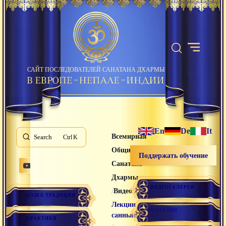
САЙТ ПОСЛЕДОВАТЕЛЕЙ САНАТАНА ДХАРМЫ
En
De
It
Всемирная
Search
K
Община
Поддержать обучение
Санатана
Дхармы
ВИДЕОГАЛЕРЕЯ
/
/
Видео лекции
НАША ТРАДИЦИЯ
Лекции
МАГАЗИН
санньяси
ПРАКТИКИ