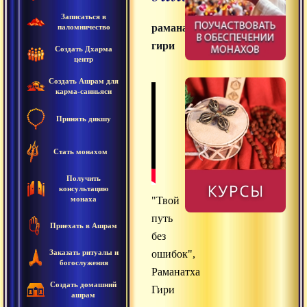
Записаться в
раманатха
паломничество
гири
Создать Дхарма
центр
Создать Ашрам для
карма-санньяси
Принять дикшу
Стать монахом
Получить
консультацию
монаха
"Твой
путь
Приехать в Ашрам
без
Заказать ритуалы и
ошибок",
богослужения
Раманатха
Создать домашний
Гири
ашрам