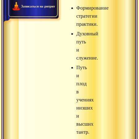
Записаться на ритрит
Формирование
стратегии
практики.
Духовный
путь
и
служение.
Путь
и
плод
в
учениях
низших
и
высших
тантр.