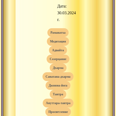
Дата:
30.03.2024
г.
раманатха
медитация
адвайта
созерцание
дхарма
санатана-дхарма
джняна-йога
тантра
ануттара-тантра
просветление