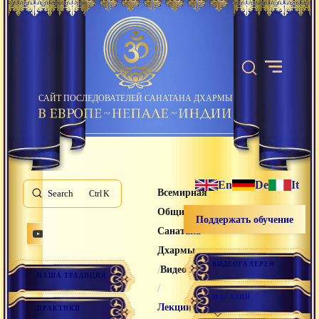
САЙТ ПОСЛЕДОВАТЕЛЕЙ САНАТАНА ДХАРМЫ
En
De
It
Всемирная
Search
K
Община
Поддержать обучение
Санатана
Дхармы
ВИДЕОГАЛЕРЕЯ
/
Видео лекции
НАША ТРАДИЦИЯ
/
МАГАЗИН
Лекции
ПРАКТИКИ