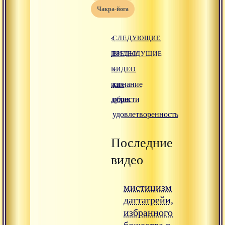
чакра-йога
«
СЛЕДУЮЩИЕ
ПРЕДЫДУЩИЕ
ВИДЕО
ВИДЕО
»
изгнание
как
духов
обрести
удовлетворенность
Последние
видео
мистицизм
даттатрейи,
избранного