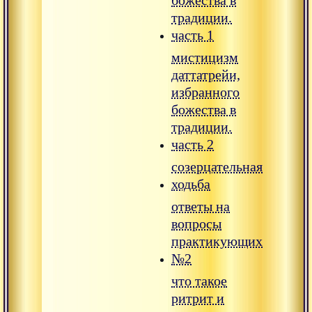
божества в
традиции.
часть 1
мистицизм
даттатрейи,
избранного
божества в
традиции.
часть 2
созерцательная
ходьба
ответы на
вопросы
практикующих
№2
что такое
ритрит и