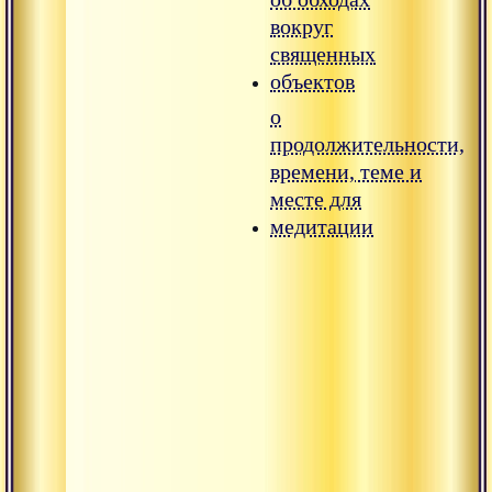
вокруг
священных
объектов
о
продолжительности,
времени, теме и
месте для
медитации