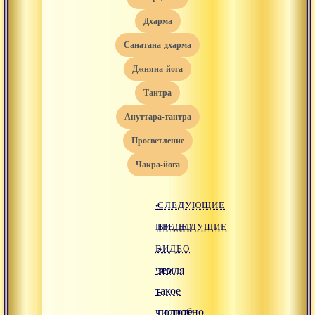
дхарма
санатана дхарма
джняна-йога
тантра
ануттара-тантра
просветление
чакра-йога
«
СЛЕДУЮЩИЕ
ПРЕДЫДУЩИЕ
ВИДЕО
ВИДЕО
»
что
земля
такое
-
чистоте
подробно