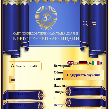
САЙТ ПОСЛЕДОВАТЕЛЕЙ САНАТАНА ДХАРМЫ
En
De
It
Всемирная
Search
K
Община
Поддержать обучение
Санатана
Дхармы
ВИДЕОГАЛЕРЕЯ
/
Видео лекции
НАША ТРАДИЦИЯ
/
МАГАЗИН
Лекции
ПРАКТИКИ