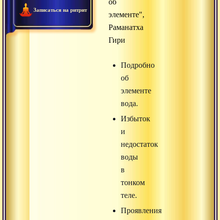
об
Записаться на ритрит
элементе",
Раманатха
Гири
Подробно
об
элементе
вода.
Избыток
и
недостаток
воды
в
тонком
теле.
Проявления