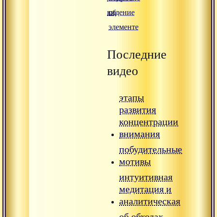
видение
об
элементе
Последние
видео
этапы
развития
концентрации
внимания
побудительные
мотивы
интуитивная
медитация и
аналитическая
об обходах