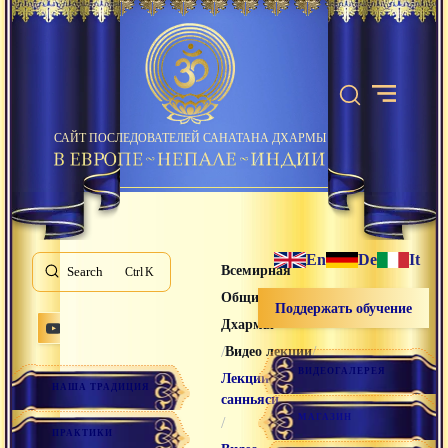
САЙТ ПОСЛЕДОВАТЕЛЕЙ САНАТАНА ДХАРМЫ
En
De
It
Всемирная
Search
K
Община Санатана
Поддержать обучение
Дхармы
/
/
Видео лекции
ВИДЕОГАЛЕРЕЯ
Лекции
НАША ТРАДИЦИЯ
санньяси
МАГАЗИН
/
ПРАКТИКИ