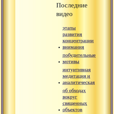
Последние
видео
этапы
развития
концентрации
внимания
побудительные
мотивы
интуитивная
медитация и
аналитическая
об обходах
вокруг
священных
объектов