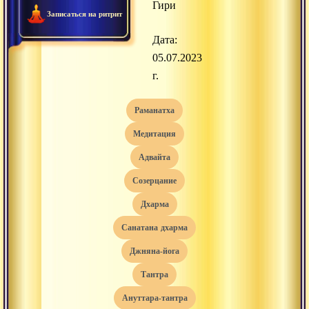
Гири
Записаться на ритрит
Дата:
05.07.2023
г.
раманатха
медитация
адвайта
созерцание
дхарма
санатана дхарма
джняна-йога
тантра
ануттара-тантра