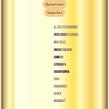
просветление
чакра-йога
«
СЛЕДУЮЩИЕ
ПРЕДЫДУЩИЕ
ВИДЕО
ВИДЕО
»
медитация.
что
как
такое
сделать
гуру-
проверку,
пурнима
что
процесс
идет
верно?