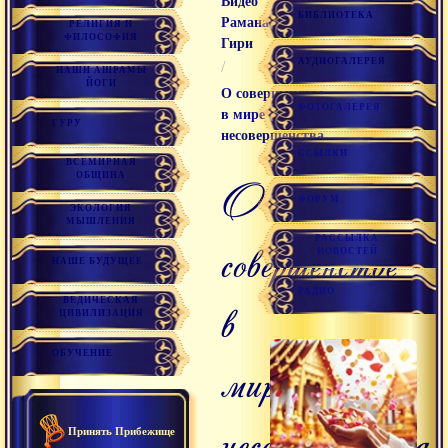
Видео
БИБЛИОТЕКА
Раманатха
РЕЛИГИЯ И
ФИЛОСОФИЯ
Гири
АУДИОГАЛЕРЕЯ
/
НАШИ АШРАМЫ
ЙОГИ
О совершенстве
ФОТОГАЛЕРЕЯ
в мире
ГУРУ
несовершенства
ССЫЛКИ
ВСЕМИРНАЯ
ОБЩИНА
о
ФОРУМ
ЭКОЛОГИЯ
МЫШЛЕНИЯ
РАССЫЛКА
совершенстве
НОВОСТЕЙ
НАШЕ БУДУЩЕЕ
РАДИО
в
ВЕДИЧЕСКАЯ
ЦИВИЛИЗАЦИЯ
ОБУЧЕНИЕ
мире
несовершенства
Принять Прибежище