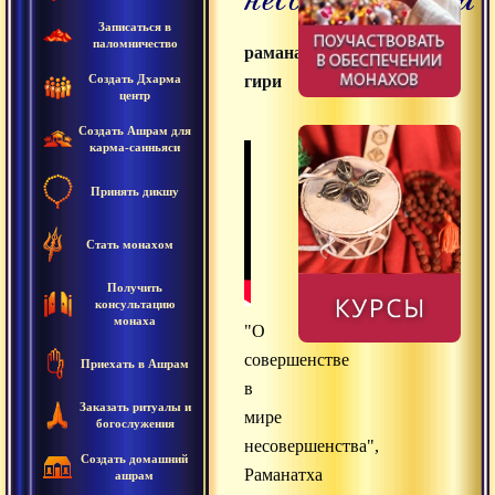
Записаться в
паломничество
раманатха
Создать Дхарма
гири
центр
Создать Ашрам для
карма-санньяси
Принять дикшу
Стать монахом
Получить
консультацию
монаха
"О
совершенстве
Приехать в Ашрам
в
Заказать ритуалы и
мире
богослужения
несовершенства",
Создать домашний
Раманатха
ашрам