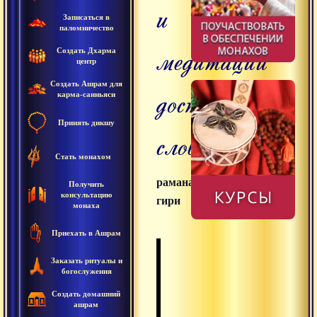
и
Записаться в
паломничество
медитации
Создать Дхарма
центр
Создать Ашрам для
доступными
карма-санньяси
Принять дикшу
словами
Стать монахом
раманатха
Получить
консультацию
гири
монаха
Приехать в Ашрам
Заказать ритуалы и
богослужения
Создать домашний
ашрам