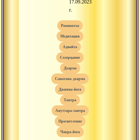
17.09.2023
г.
раманатха
медитация
адвайта
созерцание
дхарма
санатана дхарма
джняна-йога
тантра
ануттара-тантра
просветление
чакра-йога