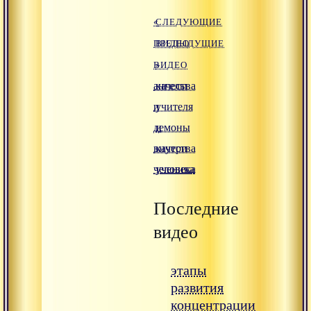
«
СЛЕДУЮЩИЕ
ПРЕДЫДУЩИЕ
ВИДЕО
ВИДЕО
»
ангелы
качества
и
учителя
демоны
и
внутри
качества
человека
ученика
Последние
видео
этапы
развития
концентрации