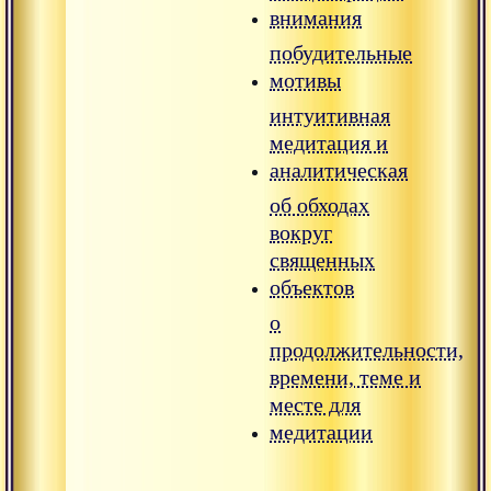
внимания
побудительные
мотивы
интуитивная
медитация и
аналитическая
об обходах
вокруг
священных
объектов
о
продолжительности,
времени, теме и
месте для
медитации