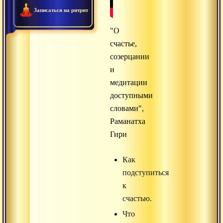
Записаться на ритрит
"О
счастье,
созерцании
и
медитации
доступными
словами",
Раманатха
Гири
Как
подступиться
к
счастью.
Что