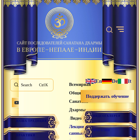
САЙТ ПОСЛЕДОВАТЕЛЕЙ САНАТАНА ДХАРМЫ
En
De
It
Всемирная
Search
K
Община
Поддержать обучение
Санатана
Дхармы
ВИДЕОГАЛЕРЕЯ
/
/
Видео лекции
НАША ТРАДИЦИЯ
Лекции
МАГАЗИН
санньяси
ПРАКТИКИ