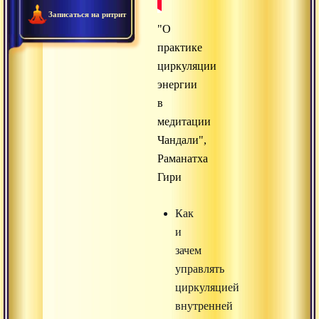
Записаться на ритрит
"О
практике
циркуляции
энергии
в
медитации
Чандали",
Раманатха
Гири
Как
и
зачем
управлять
циркуляцией
внутренней