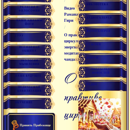
/
БИБЛИОТЕКА
РЕЛИГИЯ И
Видео
ФИЛОСОФИЯ
Раманатха
АУДИОГАЛЕРЕЯ
Гири
НАШИ АШРАМЫ
ЙОГИ
/
ФОТОГАЛЕРЕЯ
О практике
ГУРУ
циркуляции
ССЫЛКИ
энергии в
ВСЕМИРНАЯ
ОБЩИНА
медитации
ФОРУМ
чандали
ЭКОЛОГИЯ
МЫШЛЕНИЯ
РАССЫЛКА
о
НОВОСТЕЙ
НАШЕ БУДУЩЕЕ
РАДИО
ВЕДИЧЕСКАЯ
практике
ЦИВИЛИЗАЦИЯ
ОБУЧЕНИЕ
циркуляции
Принять Прибежище