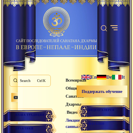
САЙТ ПОСЛЕДОВАТЕЛЕЙ САНАТАНА ДХАРМЫ
En
De
It
Всемирная
Search
K
Община
Поддержать обучение
Санатана
Дхармы
ВИДЕОГАЛЕРЕЯ
/
/
Видео лекции
НАША ТРАДИЦИЯ
Лекции
МАГАЗИН
санньяси
ПРАКТИКИ