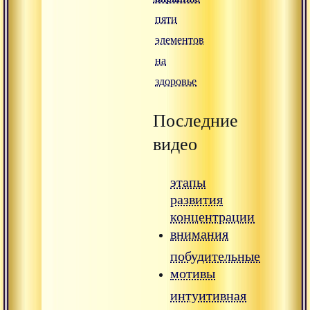
пяти
элементов
на
здоровье
Последние
видео
этапы
развития
концентрации
внимания
побудительные
мотивы
интуитивная