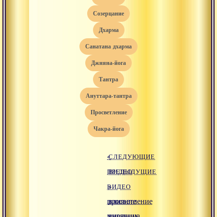
созерцание
дхарма
санатана дхарма
джняна-йога
тантра
ануттара-тантра
просветление
чакра-йога
«
СЛЕДУЮЩИЕ
ПРЕДЫДУЩИЕ
ВИДЕО
ВИДЕО
»
просветление
влияние
мирянина
внешних