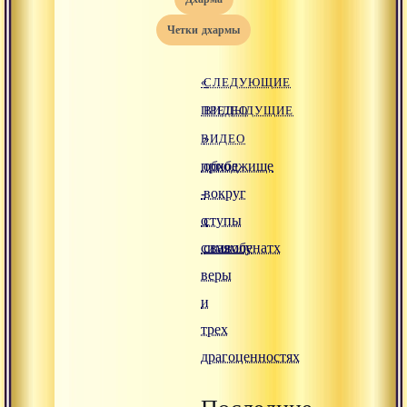
четки дхармы
«
СЛЕДУЮЩИЕ
ПРЕДЫДУЩИЕ
ВИДЕО
ВИДЕО
»
прибежище
обход
-
вокруг
о
ступы
символе
сваямбунатх
веры
и
трех
драгоценностях