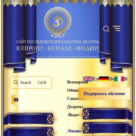
САЙТ ПОСЛЕДОВАТЕЛЕЙ САНАТАНА ДХАРМЫ
En
De
It
Всемирная
Search
K
Община
Поддержать обучение
Санатана
Дхармы
ВИДЕОГАЛЕРЕЯ
/
Видео лекции
НАША ТРАДИЦИЯ
/
МАГАЗИН
Лекции
ПРАКТИКИ