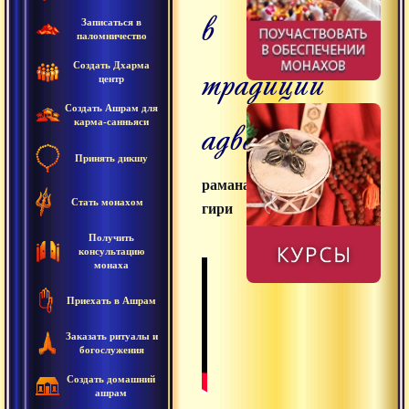
в
Записаться в
паломничество
традиции
Создать Дхарма
центр
Создать Ашрам для
адвайты
карма-санньяси
Принять дикшу
раманатха
Стать монахом
гири
Получить
консультацию
монаха
Приехать в Ашрам
Заказать ритуалы и
богослужения
Создать домашний
ашрам