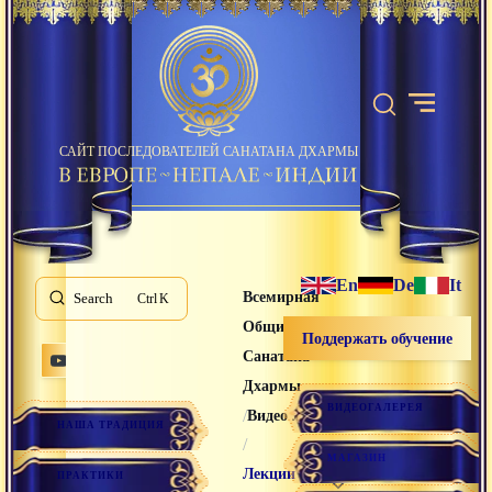
САЙТ ПОСЛЕДОВАТЕЛЕЙ САНАТАНА ДХАРМЫ
En
De
It
Всемирная
Search
K
Община
Поддержать обучение
Санатана
Дхармы
ВИДЕОГАЛЕРЕЯ
/
Видео лекции
НАША ТРАДИЦИЯ
/
МАГАЗИН
Лекции
ПРАКТИКИ