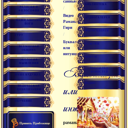
санньяси
БИБЛИОТЕКА
РЕЛИГИЯ И
/
ФИЛОСОФИЯ
Видео
АУДИОГАЛЕРЕЯ
НАШИ АШРАМЫ
Раманатха
ЙОГИ
Гири
ФОТОГАЛЕРЕЯ
/
ГУРУ
Буквализм
ССЫЛКИ
ВСЕМИРНАЯ
или
ОБЩИНА
интуиция
ФОРУМ
ЭКОЛОГИЯ
МЫШЛЕНИЯ
буквализм
РАССЫЛКА
НОВОСТЕЙ
НАШЕ БУДУЩЕЕ
РАДИО
или
ВЕДИЧЕСКАЯ
ЦИВИЛИЗАЦИЯ
интуиция
ОБУЧЕНИЕ
раманатха
Принять Прибежище