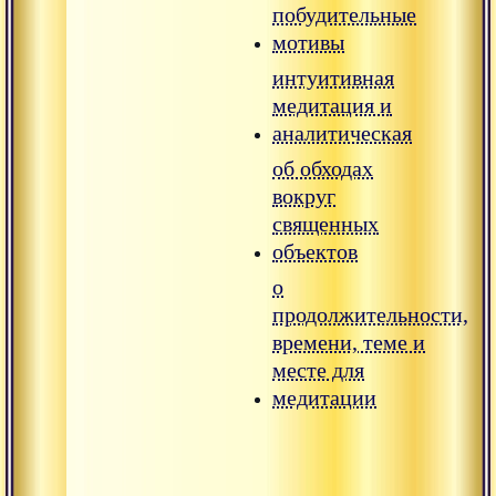
побудительные
мотивы
интуитивная
медитация и
аналитическая
об обходах
вокруг
священных
объектов
о
продолжительности,
времени, теме и
месте для
медитации