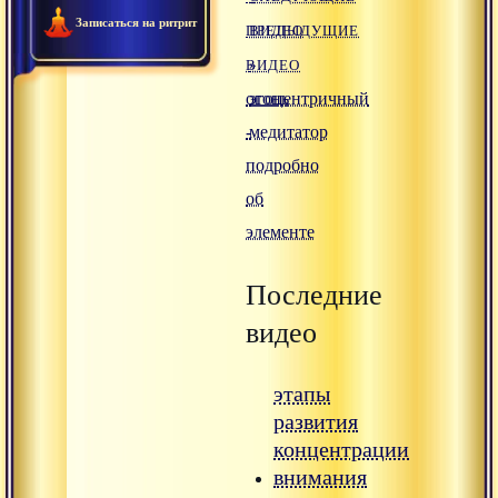
Записаться на ритрит
ПРЕДЫДУЩИЕ
ВИДЕО
ВИДЕО
»
огонь
эгоцентричный
-
медитатор
подробно
об
элементе
Последние
видео
этапы
развития
концентрации
внимания