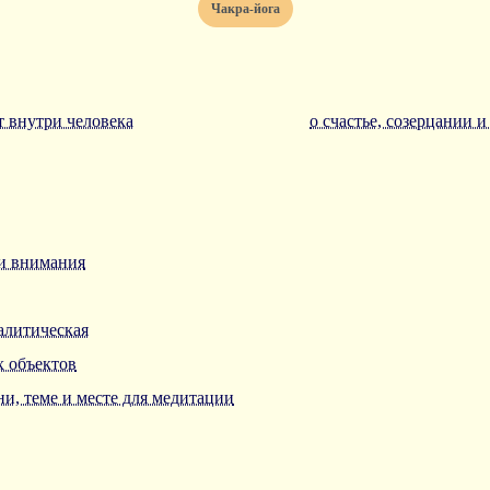
чакра-йога
т внутри человека
о счастье, созерцании
ии внимания
алитическая
х объектов
и, теме и месте для медитации