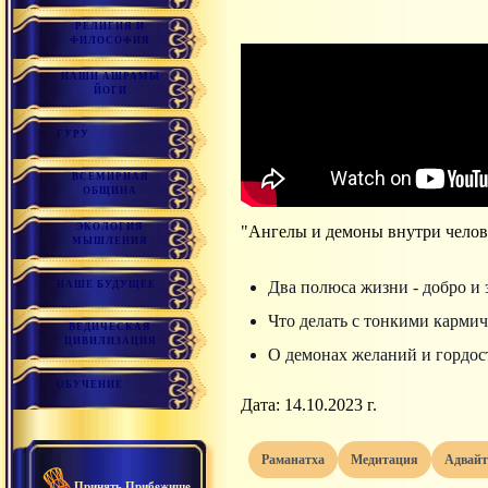
РЕЛИГИЯ И
ФИЛОСОФИЯ
НАШИ АШРАМЫ
ЙОГИ
ГУРУ
ВСЕМИРНАЯ
ОБЩИНА
ЭКОЛОГИЯ
"Ангелы и демоны внутри челов
МЫШЛЕНИЯ
Два полюса жизни - добро и 
НАШЕ БУДУЩЕЕ
Что делать с тонкими карми
ВЕДИЧЕСКАЯ
ЦИВИЛИЗАЦИЯ
О демонах желаний и гордос
ОБУЧЕНИЕ
Дата: 14.10.2023 г.
раманатха
медитация
адвай
Принять Прибежище