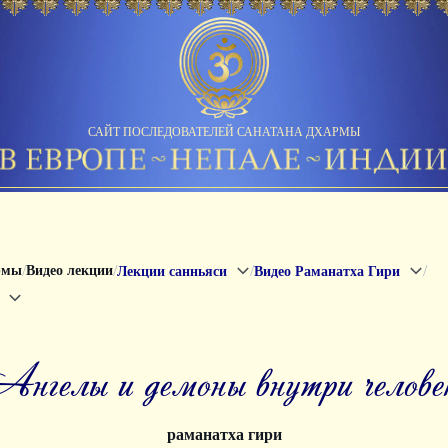
САЙТ ПОСЛЕДОВАТЕЛЕЙ САНАТАНА ДХАРМЫ
/
/
/
/
рмы
Видео лекции
Лекции санньяси
Видео Раманатха Гири
ангелы и демоны внутри челове
раманатха гири