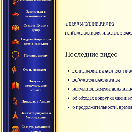
Записаться в
паломничество
« ПРЕДЫДУЩИЕ ВИДЕО
Создать Дхарма
центр
свободна ли воля, или кто желае
Создать Ашрам для
карма-санньяси
Последние видео
Принять дикшу
Стать монахом
этапы развития концентрац
побудительные мотивы
Получить
консультацию
интуитивная медитация и ан
монаха
об обходах вокруг священны
Приехать в Ашрам
о продолжительности, времен
Заказать ритуалы и
богослужения
Создать домашний
ашрам