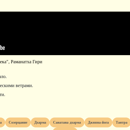
ека", Раманатха Гири
зло.
ческими ветрами.
ти.
та
созерцание
дхарма
санатана дхарма
джняна-йога
тантра