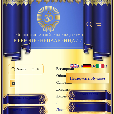
САЙТ ПОСЛЕДОВАТЕЛЕЙ САНАТАНА ДХАРМЫ
En
De
It
Всемирная
Search
K
Община
Поддержать обучение
Санатана
Дхармы
ВИДЕОГАЛЕРЕЯ
/
Видео лекции
НАША ТРАДИЦИЯ
/
МАГАЗИН
Лекции
ПРАКТИКИ