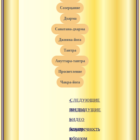
созерцание
дхарма
санатана-дхарма
джняна-йога
тантра
ануттара-тантра
просветление
чакра-йога
«
СЛЕДУЮЩИЕ
ПРЕДЫДУЩИЕ
ВИДЕО
ВИДЕО
»
безупречность
каким
в
образом