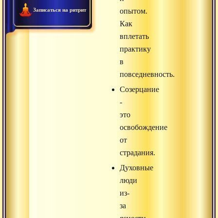
Записаться на ритрит
опытом.
Как
вплетать
практику
в
повседневность.
Созерцание
-
это
освобождение
от
страдания.
Духовные
люди
из-
за