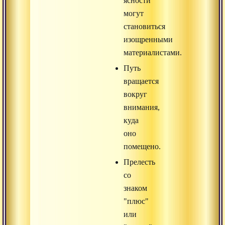
ясности
могут
становиться
изощренными
материалистами.
Путь
вращается
вокруг
внимания,
куда
оно
помещено.
Прелесть
со
знаком
"плюс"
или