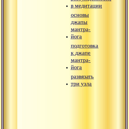
в медитации
основы
джапы
мантра-
йога
подготовка
к джапе
мантра-
йога
развязать
три узла