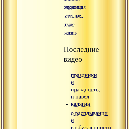
служении
медитация
улучшает
твою
жизнь
Последние
видео
праздники
и
праздность,
и павел
калягин
о расплывании
и
возбужденности