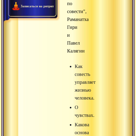
по
Записаться на ритрит
совести",
Раманатха
Гири
и
Павел
Калягин
Как
совесть
управляет
жизнью
человека.
О
чувствах.
Какова
основа