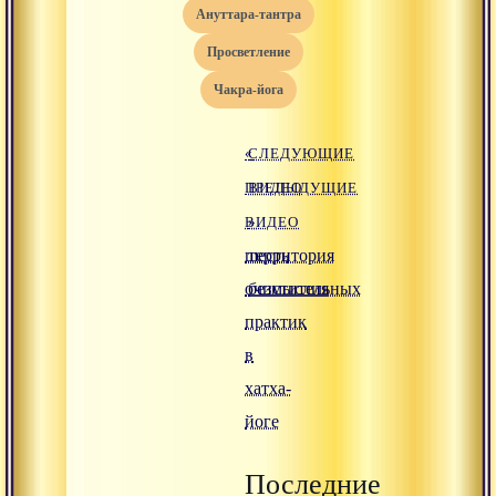
ануттара-тантра
просветление
чакра-йога
«
СЛЕДУЮЩИЕ
ПРЕДЫДУЩИЕ
ВИДЕО
ВИДЕО
»
шесть
территория
очистительных
безмыслия
практик
в
хатха-
йоге
Последние