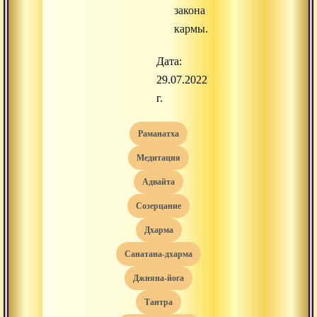
закона
кармы.
Дата:
29.07.2022
г.
раманатха
медитация
адвайта
созерцание
дхарма
санатана-дхарма
джняна-йога
тантра