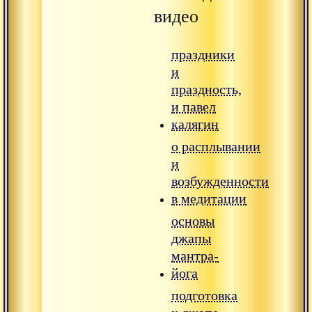
видео
праздники
и
праздность,
и павел
калягин
о расплывании
и
возбужденности
в медитации
основы
джапы
мантра-
йога
подготовка