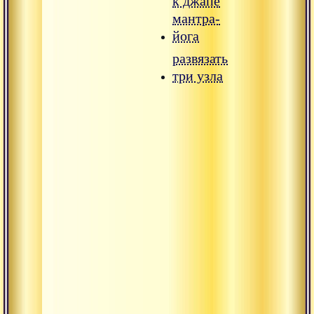
к джапе
мантра-
йога
развязать
три узла