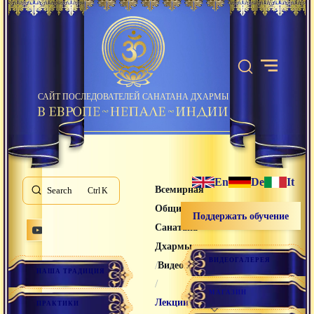
САЙТ ПОСЛЕДОВАТЕЛЕЙ САНАТАНА ДХАРМЫ
En
De
It
Всемирная
Search
K
Община
Поддержать обучение
Санатана
Дхармы
ВИДЕОГАЛЕРЕЯ
/
Видео лекции
НАША ТРАДИЦИЯ
/
МАГАЗИН
Лекции
ПРАКТИКИ