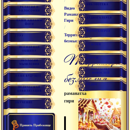
/
БИБЛИОТЕКА
РЕЛИГИЯ И
Видео
ФИЛОСОФИЯ
Раманатха
АУДИОГАЛЕРЕЯ
Гири
НАШИ АШРАМЫ
ЙОГИ
/
ФОТОГАЛЕРЕЯ
Территория
ГУРУ
безмыслия
ССЫЛКИ
ВСЕМИРНАЯ
ОБЩИНА
территория
ФОРУМ
ЭКОЛОГИЯ
МЫШЛЕНИЯ
РАССЫЛКА
безмыслия
НОВОСТЕЙ
НАШЕ БУДУЩЕЕ
РАДИО
ВЕДИЧЕСКАЯ
ЦИВИЛИЗАЦИЯ
раманатха
гири
ОБУЧЕНИЕ
Принять Прибежище