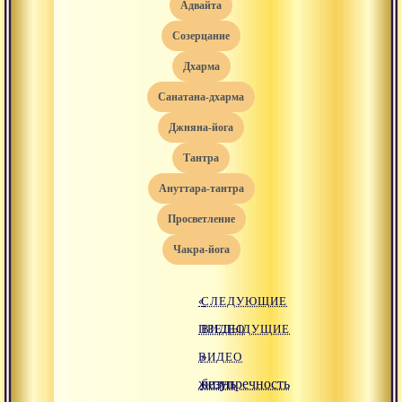
адвайта
созерцание
дхарма
санатана-дхарма
джняна-йога
тантра
ануттара-тантра
просветление
чакра-йога
«
СЛЕДУЮЩИЕ
ПРЕДЫДУЩИЕ
ВИДЕО
ВИДЕО
»
жизнь
безупречность