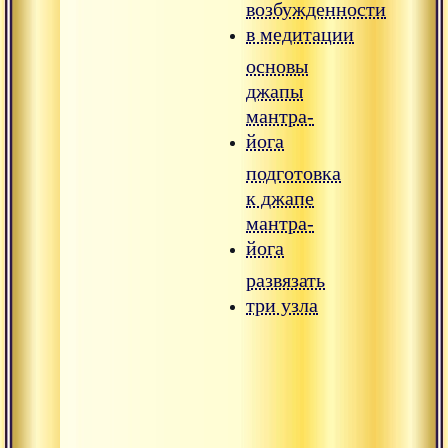
возбужденности
в медитации
основы
джапы
мантра-
йога
подготовка
к джапе
мантра-
йога
развязать
три узла