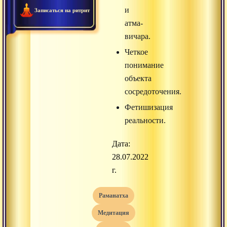
и
Записаться на ритрит
атма-
вичара.
Четкое
понимание
объекта
сосредоточения.
Фетишизация
реальности.
Дата:
28.07.2022
г.
раманатха
медитация