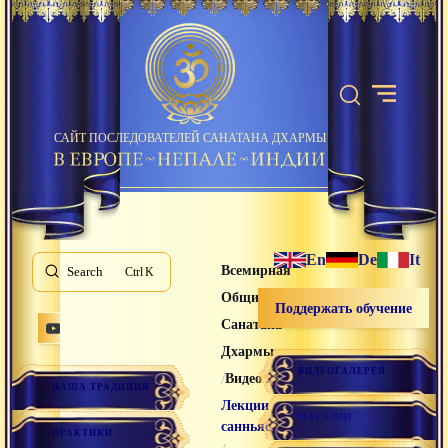
САЙТ ПОСЛЕДОВАТЕЛЕЙ САНАТАНА ДХАРМЫ
En
De
It
Всемирная
Search
K
Община
Поддержать обучение
Санатана
Дхармы
ВИДЕОГАЛЕРЕЯ
/
/
Видео лекции
НАША ТРАДИЦИЯ
Лекции
МАГАЗИН
санньяси
ПРАКТИКИ