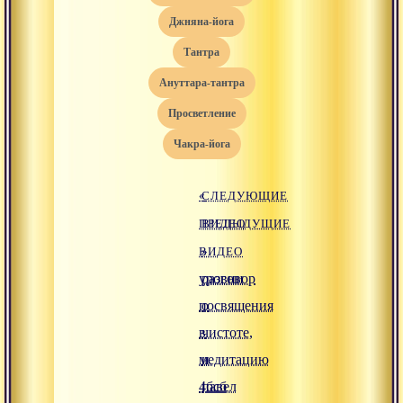
джняна-йога
тантра
ануттара-тантра
просветление
чакра-йога
«
СЛЕДУЮЩИЕ
ПРЕДЫДУЩИЕ
ВИДЕО
ВИДЕО
»
уровни
разговор
посвящения
о
в
чистоте,
медитацию
и
4бсб
павел