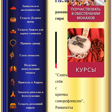
Записаться в
паломничество
раманатха
Создать Дхарма
гири
центр
Создать Ашрам для
карма-санньяси
Принять дикшу
Стать монахом
Получить
консультацию
монаха
"Снять
себя
Приехать в Ашрам
с
Заказать ритуалы и
крючка
богослужения
саморефлексии",
Создать домашний
Раманатха
ашрам