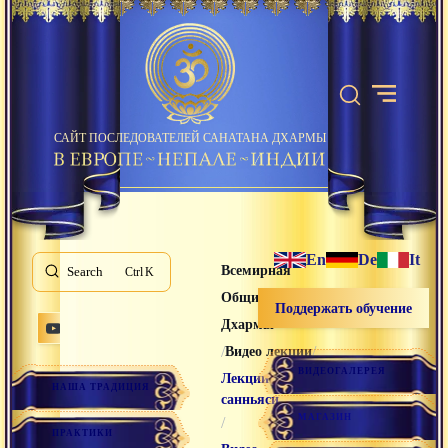
САЙТ ПОСЛЕДОВАТЕЛЕЙ САНАТАНА ДХАРМЫ
En
De
It
Всемирная
Search
K
Община Санатана
Поддержать обучение
Дхармы
/
/
Видео лекции
ВИДЕОГАЛЕРЕЯ
Лекции
НАША ТРАДИЦИЯ
санньяси
МАГАЗИН
/
ПРАКТИКИ