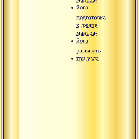
йога
подготовка
к джапе
мантра-
йога
развязать
три узла