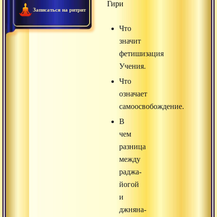
Гири
Записаться на ритрит
Что
значит
фетишизация
Учения.
Что
означает
самоосвобождение.
В
чем
разница
между
раджа-
йогой
и
джняна-