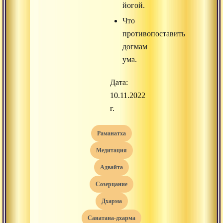
йогой.
Что
противопоставить
догмам
ума.
Дата:
10.11.2022
г.
раманатха
медитация
адвайта
созерцание
дхарма
санатана-дхарма