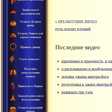
Записаться в
паломничество
« ПРЕДЫДУЩИЕ ВИДЕО
Создать Дхарма
центр
путь осилит идущий
Создать Ашрам для
карма-санньяси
Последние видео
Принять дикшу
Стать монахом
праздники и праздность, и п
о расплывании и возбужденн
Получить
консультацию
основы джапы мантра-йога
монаха
подготовка к джапе мантра-и
Приехать в Ашрам
развязать три узла
Заказать ритуалы и
богослужения
Создать домашний
ашрам