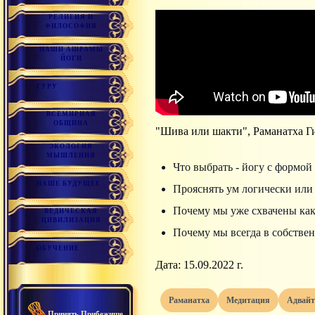
РЕЛИГИЯ И
ФИЛОСОФИЯ
НАШИ АШРАМЫ
ЙОГИ
ГУРУ
ВСЕМИРНАЯ
ОБЩИНА
"Шива или шакти", Раманатха Г
ЭКОЛОГИЯ
МЫШЛЕНИЯ
Что выбрать - йогу с формой
НАШЕ БУДУЩЕЕ
Прояснять ум логически или
Почему мы уже схвачены как
ВЕДИЧЕСКАЯ
ЦИВИЛИЗАЦИЯ
Почему мы всегда в собствен
ОБУЧЕНИЕ
Дата: 15.09.2022 г.
раманатха
медитация
адвай
Принять Прибежище