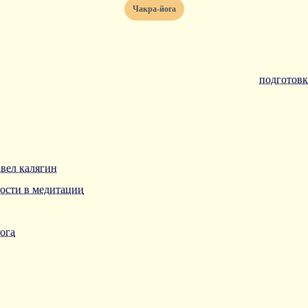
чакра-йога
подготовк
авел калягин
ости в медитации
̆ога