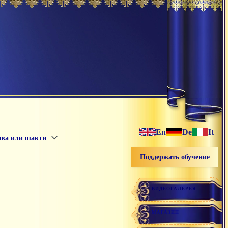
En
De
It
ва или шакти
Поддержать обучение
ВИДЕОГАЛЕРЕЯ
МАГАЗИН