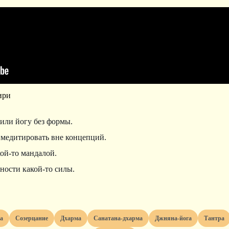
ири
 или йогу без формы.
 медитировать вне концепций.
ой-то мандалой.
ности какой-то силы.
та
созерцание
дхарма
санатана-дхарма
джняна-йога
тантра