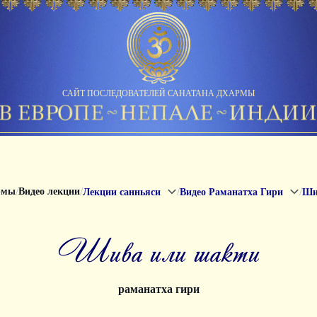
САЙТ ПОСЛЕДОВАТЕЛЕЙ САНАТАНА ДХАРМЫ
/
/
/
/
рмы
Видео лекции
Лекции санньяси
Видео Раманатха Гири
Ши
шива или шакти
раманатха гири