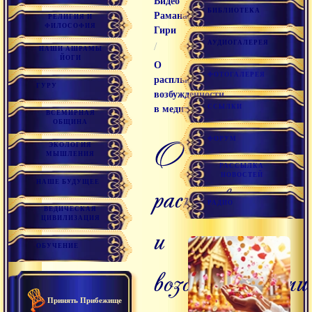
Видео
БИБЛИОТЕКА
Раманатха
РЕЛИГИЯ И
ФИЛОСОФИЯ
Гири
АУДИОГАЛЕРЕЯ
/
НАШИ АШРАМЫ
ЙОГИ
О
ФОТОГАЛЕРЕЯ
расплывании и
ГУРУ
возбужденности
ССЫЛКИ
в медитации
ВСЕМИРНАЯ
ОБЩИНА
ФОРУМ
о
ЭКОЛОГИЯ
МЫШЛЕНИЯ
РАССЫЛКА
НОВОСТЕЙ
расплывании
НАШЕ БУДУЩЕЕ
РАДИО
ВЕДИЧЕСКАЯ
ЦИВИЛИЗАЦИЯ
и
ОБУЧЕНИЕ
возбужденности
Принять Прибежище