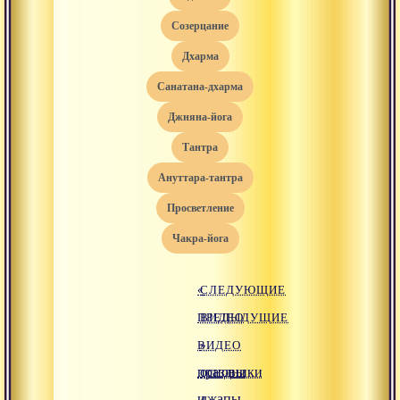
созерцание
дхарма
санатана-дхарма
джняна-йога
тантра
ануттара-тантра
просветление
чакра-йога
«
СЛЕДУЮЩИЕ
ПРЕДЫДУЩИЕ
ВИДЕО
ВИДЕО
»
праздники
основы
и
джапы