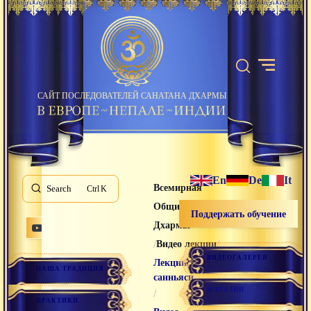
САЙТ ПОСЛЕДОВАТЕЛЕЙ САНАТАНА ДХАРМЫ
En
De
It
Всемирная
Search
K
Община Санатана
Поддержать обучение
Дхармы
/
/
Видео лекции
ВИДЕОГАЛЕРЕЯ
Лекции
НАША ТРАДИЦИЯ
санньяси
МАГАЗИН
/
ПРАКТИКИ