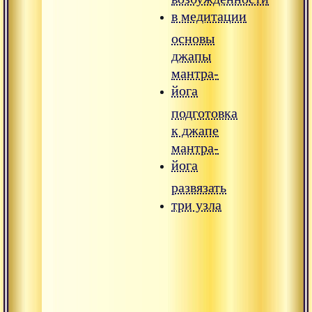
в медитации
основы
джапы
мантра-
йога
подготовка
к джапе
мантра-
йога
развязать
три узла