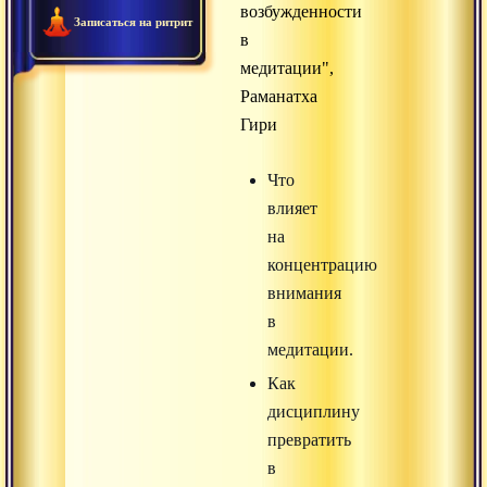
возбужденности
Записаться на ритрит
в
медитации",
Раманатха
Гири
Что
влияет
на
концентрацию
внимания
в
медитации.
Как
дисциплину
превратить
в