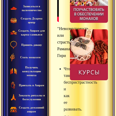
Записаться в
паломничество
Создать Дхарма
центр
"Невозмутимость
Создать Ашрам для
карма-санньяси
или
страсть",
Принять дикшу
Раманатха
Гири
Стать монахом
Получить
Что
консультацию
такое
монаха
беспристрастность
Приехать в Ашрам
и
как
Заказать ритуалы и
богослужения
ее
Создать домашний
развивать.
ашрам