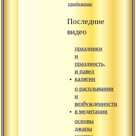
прибежище
Последние
видео
праздники
и
праздность,
и павел
калягин
о расплывании
и
возбужденности
в медитации
основы
джапы