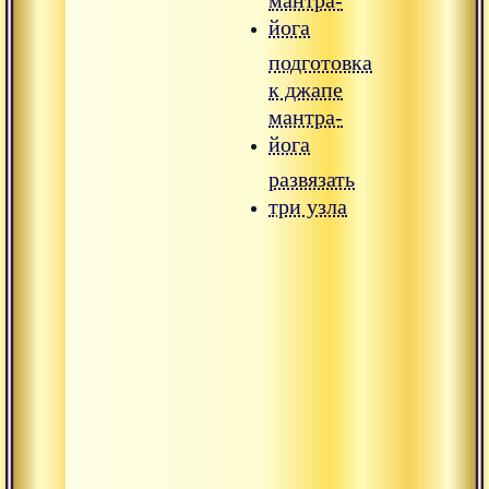
мантра-
йога
подготовка
к джапе
мантра-
йога
развязать
три узла