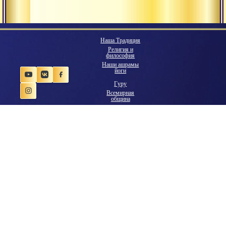
Наша Традиция
Религия и
философия
Наши ашрамы
йоги
Гуру
Всемирная
община
Экология
мышления
Наше будущее
Ведическая
цивилизация
Обучение
Практики
Поделиться:
Видеогалерея
Библиотека
Аудиогалерея
Фотогалерея