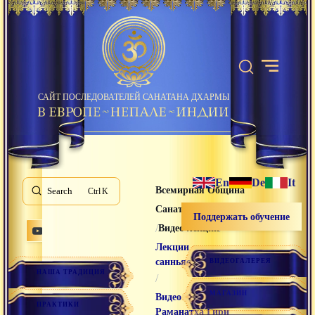
САЙТ ПОСЛЕДОВАТЕЛЕЙ САНАТАНА ДХАРМЫ
En
De
It
Всемирная Община
Search
K
Санатана Дхармы
Поддержать обучение
/
/
Видео лекции
Лекции
санньяси
ВИДЕОГАЛЕРЕЯ
НАША ТРАДИЦИЯ
/
МАГАЗИН
Видео
ПРАКТИКИ
Раманатха Гири