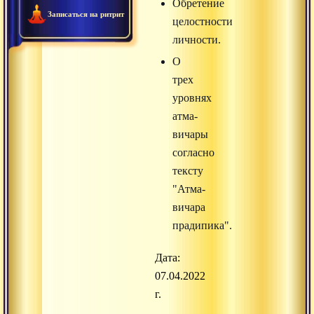
Обретение
Записаться на ритрит
целостности
личности.
О
трех
уровнях
атма-
вичары
согласно
тексту
"Атма-
вичара
прадипика".
Дата:
07.04.2022
г.