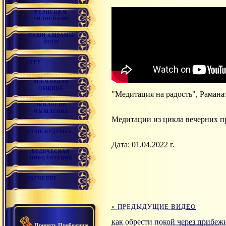
РЕЛИГИЯ И
ФИЛОСОФИЯ
НАШИ АШРАМЫ
ЙОГИ
ГУРУ
ВСЕМИРНАЯ
ОБЩИНА
"Медитация на радость", Рамана
ЭКОЛОГИЯ
МЫШЛЕНИЯ
Медитации из цикла вечерних пр
НАШЕ БУДУЩЕЕ
Дата: 01.04.2022 г.
ВЕДИЧЕСКАЯ
ЦИВИЛИЗАЦИЯ
ОБУЧЕНИЕ
« ПРЕДЫДУЩИЕ ВИДЕО
как обрести покой через прибе
Принять Прибежище