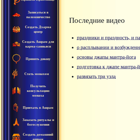
Записаться в
паломничество
Последние видео
Создать Дхарма
центр
праздники и праздность, и п
Создать Ашрам для
карма-санньяси
о расплывании и возбужденн
основы джапы мантра-йога
Принять дикшу
подготовка к джапе мантра-и
Стать монахом
развязать три узла
Получить
консультацию
монаха
Приехать в Ашрам
Заказать ритуалы и
богослужения
Создать домашний
ашрам