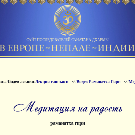
САЙТ ПОСЛЕДОВАТЕЛЕЙ САНАТАНА ДХАРМЫ
/
/
/
/
рмы
Видео лекции
Лекции санньяси
Видео Раманатха Гири
Ме
медитация на радость
раманатха гири