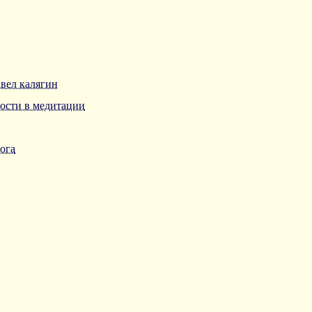
авел калягин
ости в медитации
̆ога