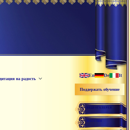
En
De
It
дитация на радость
Поддержать обучение
ВИДЕОГАЛЕРЕЯ
МАГАЗИН