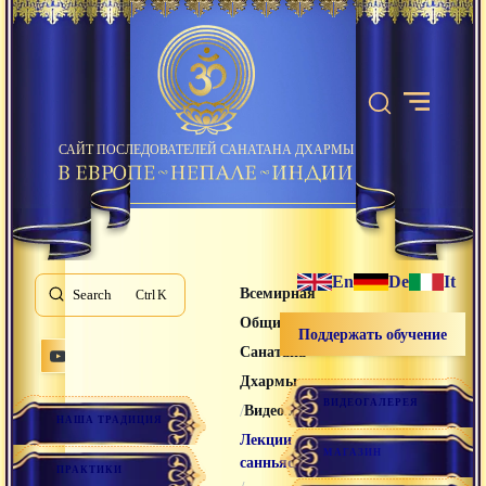
САЙТ ПОСЛЕДОВАТЕЛЕЙ САНАТАНА ДХАРМЫ
En
De
It
Всемирная
Search
K
Община
Поддержать обучение
Санатана
Дхармы
ВИДЕОГАЛЕРЕЯ
/
/
Видео лекции
НАША ТРАДИЦИЯ
Лекции
МАГАЗИН
санньяси
ПРАКТИКИ