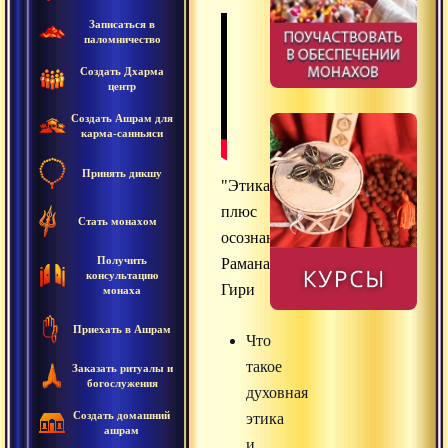
Записаться в
паломничество
Создать Дхарма
центр
Создать Ашрам для
карма-санньяси
Принять дикшу
"Этика
плюс
Стать монахом
осознанность",
Получить
Раманатха
консультацию
Гири
монаха
Приехать в Ашрам
Что
такое
Заказать ритуалы и
богослужения
духовная
Создать домашний
этика
ашрам
и