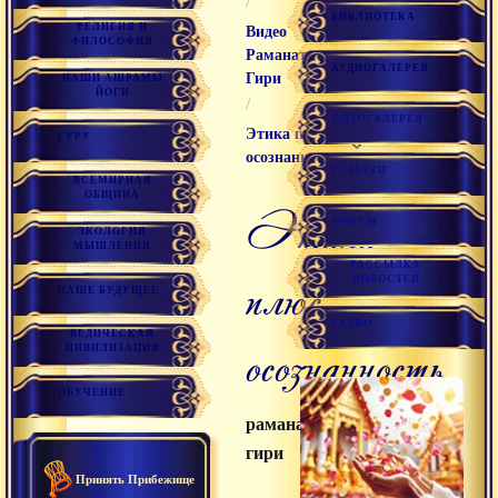
/
БИБЛИОТЕКА
РЕЛИГИЯ И
Видео
ФИЛОСОФИЯ
Раманатха
АУДИОГАЛЕРЕЯ
Гири
НАШИ АШРАМЫ
ЙОГИ
/
ФОТОГАЛЕРЕЯ
Этика плюс
ГУРУ
осознанность
ССЫЛКИ
ВСЕМИРНАЯ
ОБЩИНА
этика
ФОРУМ
ЭКОЛОГИЯ
МЫШЛЕНИЯ
РАССЫЛКА
плюс
НОВОСТЕЙ
НАШЕ БУДУЩЕЕ
РАДИО
ВЕДИЧЕСКАЯ
осознанность
ЦИВИЛИЗАЦИЯ
ОБУЧЕНИЕ
раманатха
гири
Принять Прибежище