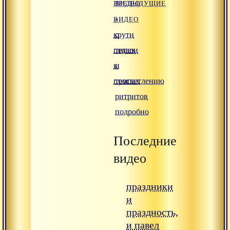
ПРЕДЫДУЩИЕ
ВИДЕО
ВИДЕО
»
крути
о
педали
типах
к
и
просветлению
темпах
ритритов
подробно
Последние
видео
праздники
и
праздность,
и павел