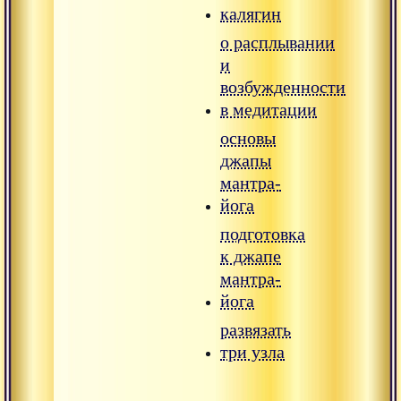
калягин
о расплывании
и
возбужденности
в медитации
основы
джапы
мантра-
йога
подготовка
к джапе
мантра-
йога
развязать
три узла