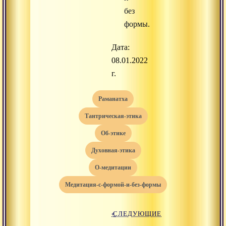
без
формы.
Дата:
08.01.2022
г.
раманатха
тантрическая-этика
об-этике
духовная-этика
о-медитации
медитация-с-формой-и-без-формы
«
СЛЕДУЮЩИЕ