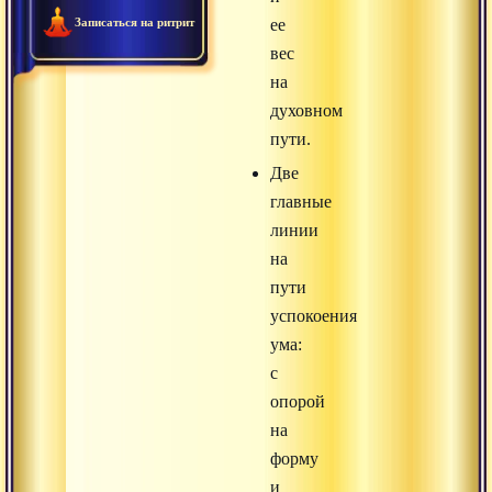
Записаться на ритрит
ее
вес
на
духовном
пути.
Две
главные
линии
на
пути
успокоения
ума:
с
опорой
на
форму
и