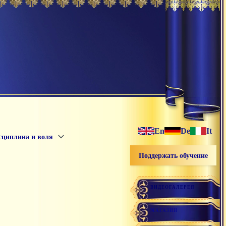
En
De
It
сциплина и воля
Поддержать обучение
ВИДЕОГАЛЕРЕЯ
МАГАЗИН