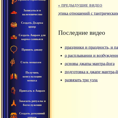
« ПРЕДЫДУЩИЕ ВИДЕО
Записаться в
этика отношений с тантрически
паломничество
Создать Дхарма
центр
Последние видео
Создать Ашрам для
карма-санньяси
праздники и праздность, и п
Принять дикшу
о расплывании и возбужденн
Стать монахом
основы джапы мантра-йога
подготовка к джапе мантра-и
Получить
консультацию
развязать три узла
монаха
Приехать в Ашрам
Заказать ритуалы и
богослужения
Создать домашний
ашрам