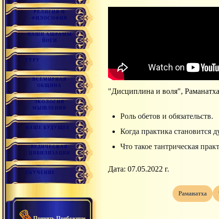
РЕЛИГИЯ И
ФИЛОСОФИЯ
НАШИ АШРАМЫ
ЙОГИ
ГУРУ
ВСЕМИРНАЯ
ОБЩИНА
"Дисциплина и воля", Раманатх
ЭКОЛОГИЯ
МЫШЛЕНИЯ
Роль обетов и обязательств.
НАШЕ БУДУЩЕЕ
Когда практика становится д
Что такое тантрическая прак
ВЕДИЧЕСКАЯ
ЦИВИЛИЗАЦИЯ
Дата: 07.05.2022 г.
ОБУЧЕНИЕ
раманатха
Принять Прибежище