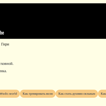
а Гири
уховной.
тика.
wedic-world
как-тренировать-волю
как-стать-духовно-сильным
ка