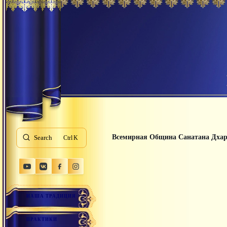
Всемирная Община Санатана Дха
Search
K
НАША ТРАДИЦИЯ
ПРАКТИКИ