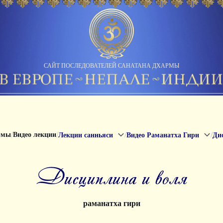
САЙТ ПОСЛЕДОВАТЕЛЕЙ САНАТАНА ДХАРМЫ
/
/
/
/
рмы
Видео лекции
Лекции санньяси
Видео Раманатха Гири
Ди
дисциплина и воля
раманатха гири