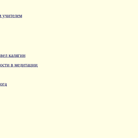
м учителем
авел калягин
ости в медитации
̆ога