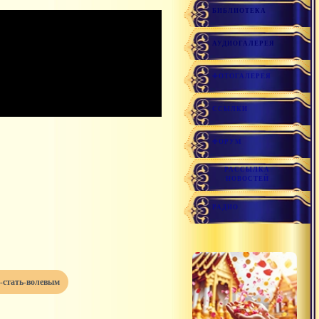
БИБЛИОТЕКА
АУДИОГАЛЕРЕЯ
ФОТОГАЛЕРЕЯ
ССЫЛКИ
ФОРУМ
РАССЫЛКА
НОВОСТЕЙ
РАДИО
к-стать-волевым