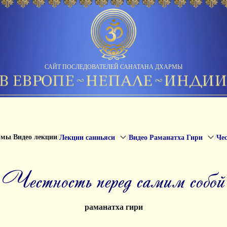
САЙТ ПОСЛЕДОВАТЕЛЕЙ САНАТАНА ДХАРМЫ
/
/
/
/
рмы
Видео лекции
Лекции санньяси
Видео Раманатха Гири
Чес
честность перед самим собой
раманатха гири