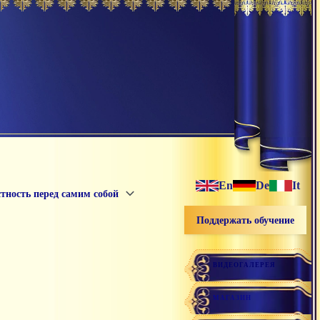
En
De
It
тность перед самим собой
Поддержать обучение
ВИДЕОГАЛЕРЕЯ
МАГАЗИН