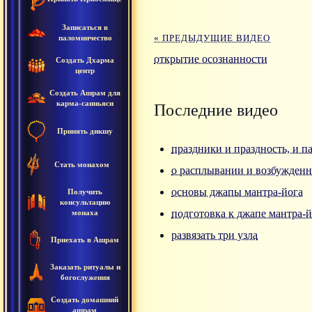
Записаться в
« ПРЕДЫДУЩИЕ ВИДЕО
паломничество
открытие осознанности
Создать Дхарма
центр
Создать Ашрам для
карма-санньяси
Последние видео
Принять дикшу
праздники и праздность, и п
Стать монахом
о расплывании и возбужденн
основы джапы мантра-йога
Получить
консультацию
подготовка к джапе мантра-и
монаха
развязать три узла
Приехать в Ашрам
Заказать ритуалы и
богослужения
Создать домашний
ашрам