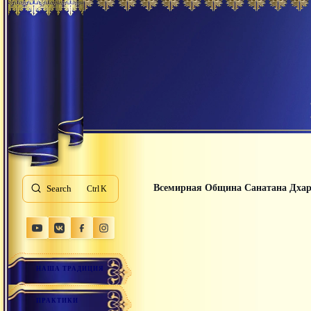
Всемирная Община Санатана Дха
Search
K
НАША ТРАДИЦИЯ
ПРАКТИКИ