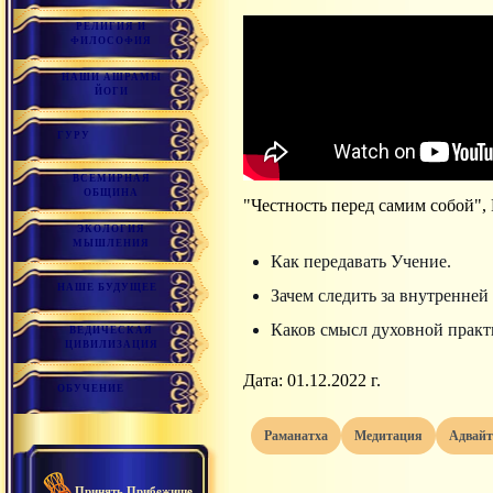
РЕЛИГИЯ И
ФИЛОСОФИЯ
НАШИ АШРАМЫ
ЙОГИ
ГУРУ
ВСЕМИРНАЯ
ОБЩИНА
"Честность перед самим собой",
ЭКОЛОГИЯ
МЫШЛЕНИЯ
Как передавать Учение.
НАШЕ БУДУЩЕЕ
Зачем следить за внутренней
Каков смысл духовной практ
ВЕДИЧЕСКАЯ
ЦИВИЛИЗАЦИЯ
Дата: 01.12.2022 г.
ОБУЧЕНИЕ
раманатха
медитация
адвай
Принять Прибежище