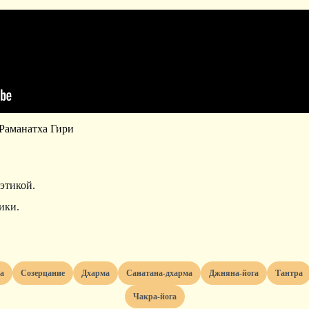
 Раманатха Гири
 этикой.
ики.
та
созерцание
дхарма
санатана-дхарма
джняна-йога
тантра
чакра-йога