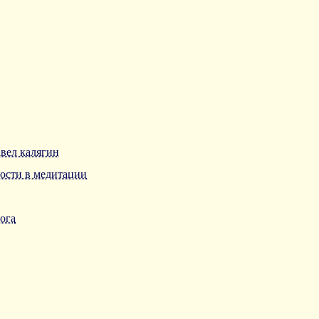
авел калягин
ости в медитации
̆ога