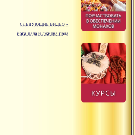
СЛЕДУЮЩИЕ ВИДЕО »
йога-пада и джняна-пада