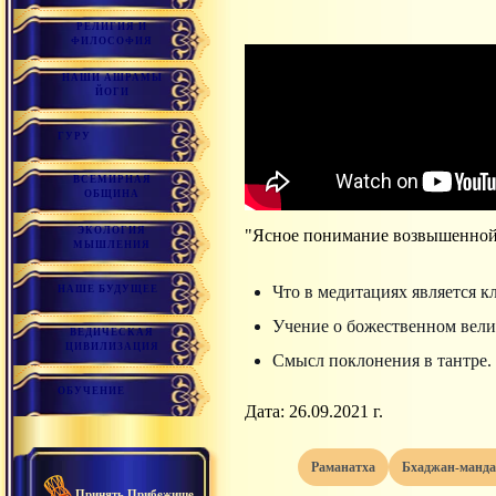
РЕЛИГИЯ И
ФИЛОСОФИЯ
НАШИ АШРАМЫ
ЙОГИ
ГУРУ
ВСЕМИРНАЯ
ОБЩИНА
ЭКОЛОГИЯ
"Ясное понимание возвышенной
МЫШЛЕНИЯ
Что в медитациях является 
НАШЕ БУДУЩЕЕ
Учение о божественном вели
ВЕДИЧЕСКАЯ
ЦИВИЛИЗАЦИЯ
Смысл поклонения в тантре.
ОБУЧЕНИЕ
Дата: 26.09.2021 г.
раманатха
бхаджан-манд
Принять Прибежище