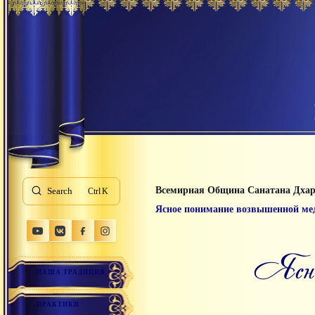
Всемирная Община Санатана Дха
Search
K
Ясное понимание возвышенной ме
я
НАША ТРАДИЦИЯ
ПРАКТИКИ