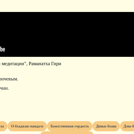
 медитации", Раманатха Гири
ключевым.
чии.
ала
о-бхаджан-мандале
божественная-гордость
дивья-бхава
дэва-