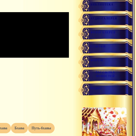
БИБЛИОТЕКА
АУДИОГАЛЕРЕЯ
ФОТОГАЛЕРЕЯ
ССЫЛКИ
ФОРУМ
РАССЫЛКА
НОВОСТЕЙ
РАДИО
бхава
бхава
путь-бхавы