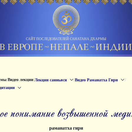
САЙТ ПОСЛЕДОВАТЕЛЕЙ САНАТАНА ДХАРМЫ
/
/
/
/
рмы
Видео лекции
Лекции санньяси
Видео Раманатха Гири
дитации
сное понимание возвышенной мед
раманатха гири