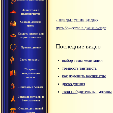
Записаться в
паломничество
« ПРЕДЫДУЩИЕ ВИДЕО
Создать Дхарма
центр
путь божества в джняна-паде
Создать Ашрам для
карма-санньяси
Последние видео
Принять дикшу
Стать монахом
выбор темы медитации
трезвость тантриста
Получить
консультацию
как изменить восприятие
монаха
древо учения
Приехать в Ашрам
твои побудительные мотивы
Заказать ритуалы и
богослужения
Создать домашний
ашрам