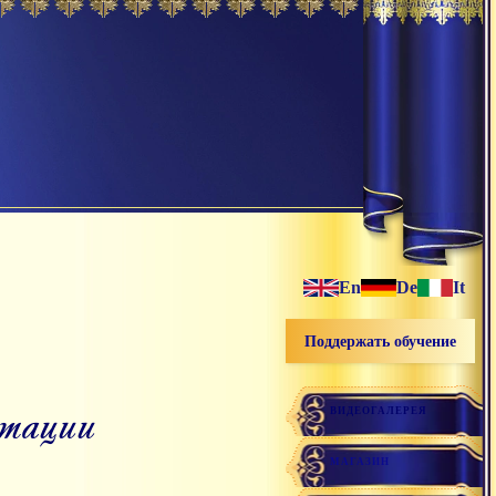
En
De
It
Поддержать обучение
итации
ВИДЕОГАЛЕРЕЯ
МАГАЗИН