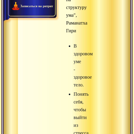
Записаться на ритрит
структуру
ума",
Раманатха
Гири
В
здоровом
уме
-
здоровое
тело.
Понять
себя,
чтобы
выйти
из
стресса