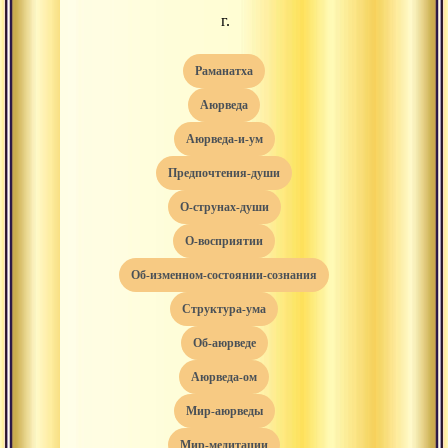
г.
раманатха
аюрведа
аюрведа-и-ум
предпочтения-души
о-струнах-души
о-восприятии
об-изменном-состоянии-сознания
структура-ума
об-аюрведе
аюрведа-ом
мир-аюрведы
мир-медитации