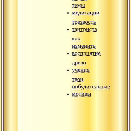
темы
медитации
трезвость
тантриста
как
изменить
восприятие
древо
учения
твои
побудительные
мотивы