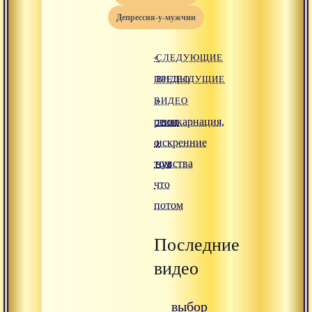
депрессия-у-мужчин
«
СЛЕДУЮЩИЕ
ПРЕДЫДУЩИЕ
ВИДЕО
ВИДЕО
»
реинкарнация,
твои
о
искренние
том
чувства
что
потом
Последние
видео
выбор