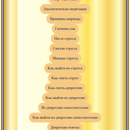
аналитическая-медитация
приципы-аюрведы
гигиена-ума
после-стресса
снятие-стресса
меньше-стресса
как-выйти-из-стресса
как-снять-стресс
как-снять-депрессию
как-выйти-из-депрессии
из-депрессии-самостоятельно
как-выйти-из-депрессии-самостоятельно
депрессия-ответы