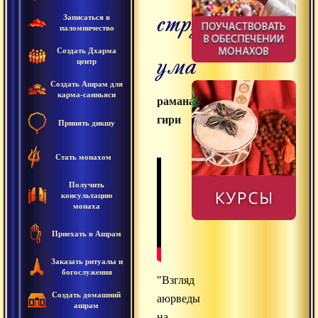
структуру
Записаться в
паломничество
ума
Создать Дхарма
центр
Создать Ашрам для
карма-санньяси
раманатха
гири
Принять дикшу
Стать монахом
Получить
консультацию
монаха
Приехать в Ашрам
Заказать ритуалы и
богослужения
"Взгляд
Создать домашний
аюрведы
ашрам
на