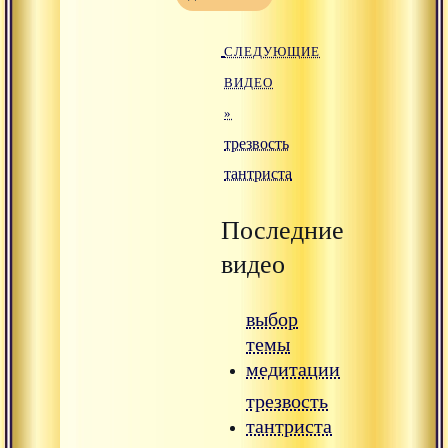
СЛЕДУЮЩИЕ
ВИДЕО
»
трезвость
тантриста
Последние
видео
выбор
темы
медитации
трезвость
тантриста