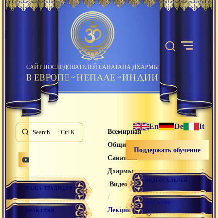
САЙТ ПОСЛЕДОВАТЕЛЕЙ САНАТАНА ДХАРМЫ
En
De
It
Всемирная
Search
K
Община
Поддержать обучение
Санатана
Дхармы
ВИДЕОГАЛЕРЕЯ
/
Видео лекции
НАША ТРАДИЦИЯ
/
МАГАЗИН
Лекции
ПРАКТИКИ