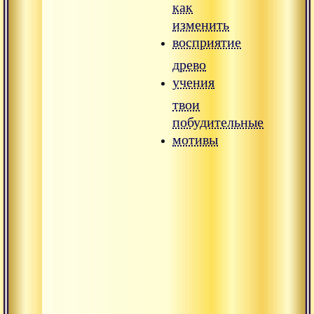
как
изменить
восприятие
древо
учения
твои
побудительные
мотивы