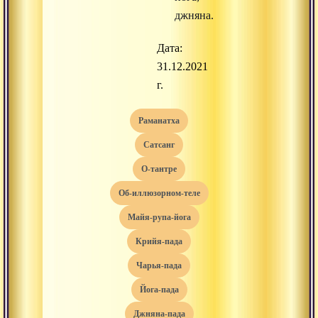
джняна.
Дата:
31.12.2021
г.
раманатха
сатсанг
о-тантре
об-иллюзорном-теле
майя-рупа-йога
крийя-пада
чарья-пада
йога-пада
джняна-пада