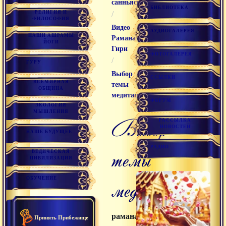
санньяси
БИБЛИОТЕКА
РЕЛИГИЯ И
/
ФИЛОСОФИЯ
Видео
АУДИОГАЛЕРЕЯ
НАШИ АШРАМЫ
Раманатха
ЙОГИ
Гири
ФОТОГАЛЕРЕЯ
/
ГУРУ
Выбор
ССЫЛКИ
ВСЕМИРНАЯ
темы
ОБЩИНА
медитации
ФОРУМ
ЭКОЛОГИЯ
МЫШЛЕНИЯ
выбор
РАССЫЛКА
НОВОСТЕЙ
НАШЕ БУДУЩЕЕ
РАДИО
темы
ВЕДИЧЕСКАЯ
ЦИВИЛИЗАЦИЯ
медитации
ОБУЧЕНИЕ
раманатха
Принять Прибежище