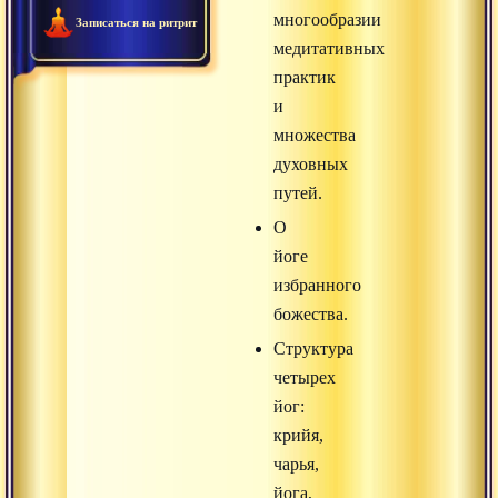
многообразии
Записаться на ритрит
медитативных
практик
и
множества
духовных
путей.
О
йоге
избранного
божества.
Структура
четырех
йог:
крийя,
чарья,
йога,