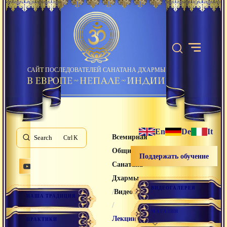
САЙТ ПОСЛЕДОВАТЕЛЕЙ САНАТАНА ДХАРМЫ
En
De
It
Всемирная
Search
K
Община
Поддержать обучение
Санатана
Дхармы
ВИДЕОГАЛЕРЕЯ
/
Видео лекции
НАША ТРАДИЦИЯ
/
МАГАЗИН
Лекции
ПРАКТИКИ