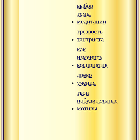
выбор
темы
медитации
трезвость
тантриста
как
изменить
восприятие
древо
учения
твои
побудительные
мотивы