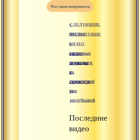
что-такое-искренность
«
СЛЕДУЮЩИЕ
ПРЕДЫДУЩИЕ
ВИДЕО
ВИДЕО
»
взгляд
интервью
аюрведы
теджовати
на
с
структуру
раманатхой
ума
и
индубхавой
Последние
видео