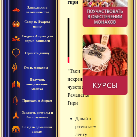
гири
Записаться в
паломничество
Создать Дхарма
центр
Создать Ашрам для
карма-санньяси
Принять дикшу
Стать монахом
"Твои
искренние
Получить
консультацию
чувства",
монаха
Раманатха
Приехать в Ашрам
Гири
Заказать ритуалы и
богослужения
Давайте
размотаем
Создать домашний
ашрам
ленту