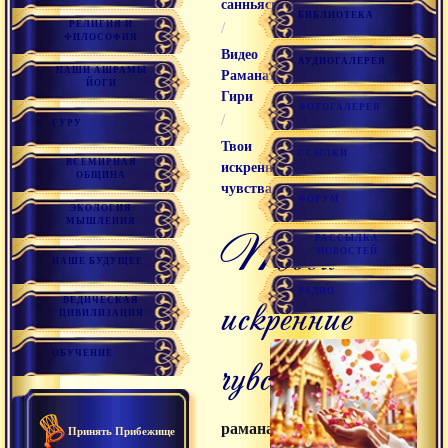
санньяси
БИБЛИОТЕКА
РЕЛИГИЯ И
/
ФИЛОСОФИЯ
Видео
АУДИОГАЛЕРЕЯ
НАШИ АШРАМЫ
Раманатха
ЙОГИ
Гири
ФОТОГАЛЕРЕЯ
/
ГУРУ
Твои
ССЫЛКИ
ВСЕМИРНАЯ
искренние
ОБЩИНА
чувства
ФОРУМ
ЭКОЛОГИЯ
МЫШЛЕНИЯ
твои
РАССЫЛКА
НОВОСТЕЙ
НАШЕ БУДУЩЕЕ
РАДИО
искренние
ВЕДИЧЕСКАЯ
ЦИВИЛИЗАЦИЯ
чувства
ОБУЧЕНИЕ
раманатха
Принять Прибежище