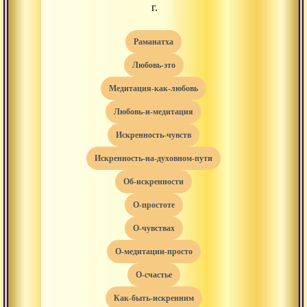
г.
раманатха
любовь-это
медитация-как-любовь
любовь-и-медитация
искренность-чувств
искренность-на-духовном-пути
об-искренности
о-простоте
о-чувствах
о-медитации-просто
о-счастье
как-быть-искренним