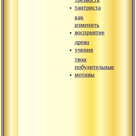
тантриста
как
изменить
восприятие
древо
учения
твои
побудительные
мотивы