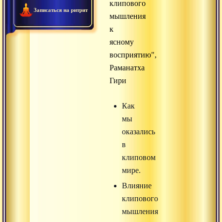
клипового
Записаться на ритрит
мышления
к
ясному
восприятию",
Раманатха
Гири
Как
мы
оказались
в
клиповом
мире.
Влияние
клипового
мышления