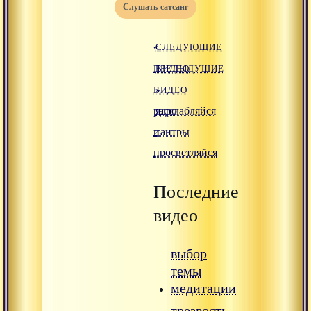
слушать-сатсанг
«
СЛЕДУЮЩИЕ
ПРЕДЫДУЩИЕ
ВИДЕО
ВИДЕО
»
расслабляйся
ядро
и
тантры
просветляйся
Последние
видео
выбор
темы
медитации
трезвость