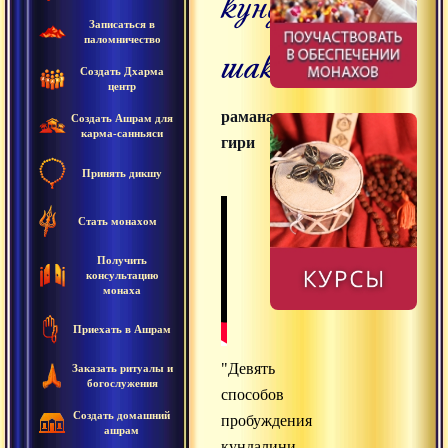
кундалини
Записаться в
паломничество
шакти
Создать Дхарма
центр
раманатха
Создать Ашрам для
карма-санньяси
гири
Принять дикшу
Стать монахом
Получить
консультацию
монаха
Приехать в Ашрам
"Девять
Заказать ритуалы и
богослужения
способов
Создать домашний
пробуждения
ашрам
кундалини