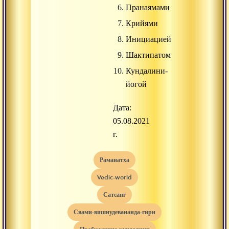
Пранаямами
Крийями
Инициацией
Шактипатом
Кундалини-
йогой
Дата:
05.08.2021
г.
раманатха
vedic-world
сатсанг
свами-вишнудевананда-гири