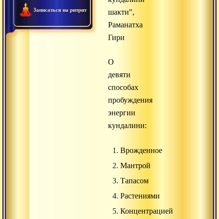
Записаться на ритрит
шакти",
Раманатха
Гири
О
девяти
способах
пробуждения
энергии
кундалини:
Врожденное
Мантрой
Тапасом
Растениями
Концентрацией