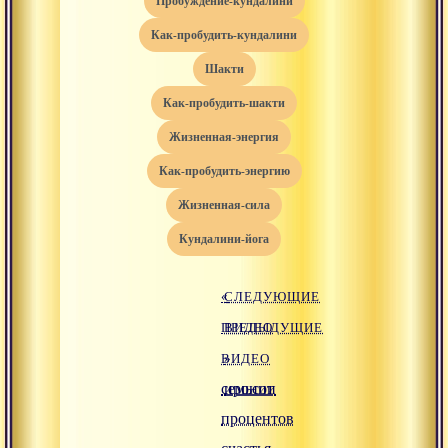
пробуждение-кундалини
как-пробудить-кундалини
шакти
как-пробудить-шакти
жизненная-энергия
как-пробудить-энергию
жизненная-сила
кундалини-йога
«
СЛЕДУЮЩИЕ
ПРЕДЫДУЩИЕ
ВИДЕО
ВИДЕО
»
семьсот
иронии
процентов