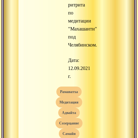
ритрита
по
медитации
"Махашанти"
под
Челябинском.
Дата:
12.09.2021
г.
раманатха
медитация
адвайта
созерцание
самайя