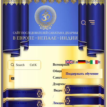
САЙТ ПОСЛЕДОВАТЕЛЕЙ САНАТАНА ДХАРМЫ
En
De
It
Всемирная
Search
K
Община
Поддержать обучение
Санатана
Дхармы
ВИДЕОГАЛЕРЕЯ
/
Видео лекции
НАША ТРАДИЦИЯ
/
МАГАЗИН
Лекции
ПРАКТИКИ