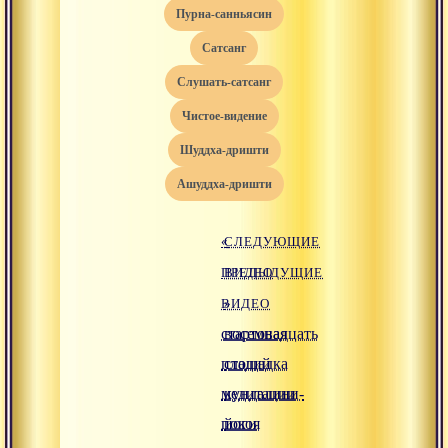
пурна-санньясин
сатсанг
слушать-сатсанг
чистое-видение
шуддха-дришти
ашуддха-дришти
«
СЛЕДУЮЩИЕ
ПРЕДЫДУЩИЕ
ВИДЕО
ВИДЕО
»
стартовая
восемнадцать
площадка
стадий
медитации
кундалини-
покоя
йоги