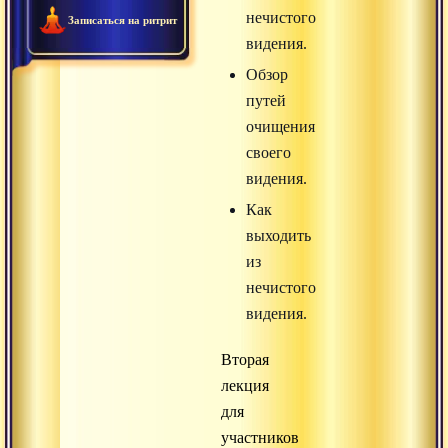
нечистого
Записаться на ритрит
видения.
Обзор
путей
очищения
своего
видения.
Как
выходить
из
нечистого
видения.
Вторая
лекция
для
участников