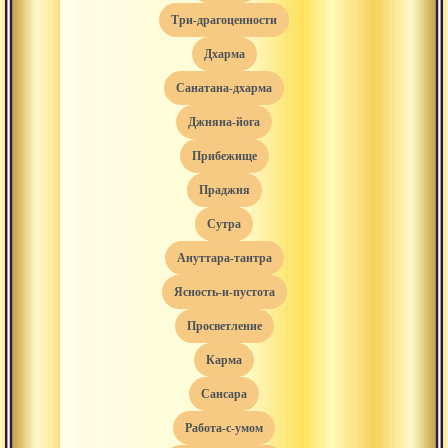
три-драгоценности
дхарма
санатана-дхарма
джняна-йога
прибежище
праджня
сутра
ануттара-тантра
ясность-и-пустота
просветление
карма
сансара
работа-с-умом