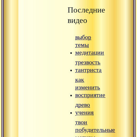
Последние
видео
выбор
темы
медитации
трезвость
тантриста
как
изменить
восприятие
древо
учения
твои
побудительные