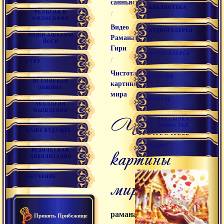
санньяси
БИБЛИОТЕКА
РЕЛИГИЯ И
/
ФИЛОСОФИЯ
Видео
АУДИОГАЛЕРЕЯ
НАШИ АШРАМЫ
Раманатха
ЙОГИ
Гири
ФОТОГАЛЕРЕЯ
/
ГУРУ
Чистота
ССЫЛКИ
ВСЕМИРНАЯ
картины
ОБЩИНА
мира
ФОРУМ
ЭКОЛОГИЯ
МЫШЛЕНИЯ
чистота
РАССЫЛКА
НОВОСТЕЙ
НАШЕ БУДУЩЕЕ
РАДИО
картины
ВЕДИЧЕСКАЯ
ЦИВИЛИЗАЦИЯ
мира
ОБУЧЕНИЕ
раманатха
Принять Прибежище