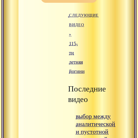
СЛЕДУЮЩИЕ
ВИДЕО
»
115-
ти
летняя
йогини
Последние
видео
выбор между
аналитической
и пустотной