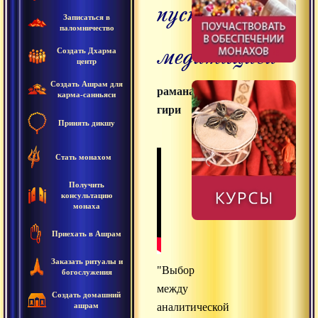
пустотной
Записаться в
паломничество
медитацией
Создать Дхарма
центр
Создать Ашрам для
раманатха
карма-санньяси
гири
Принять дикшу
Стать монахом
Получить
консультацию
монаха
Приехать в Ашрам
Заказать ритуалы и
"Выбор
богослужения
между
Создать домашний
ашрам
аналитической