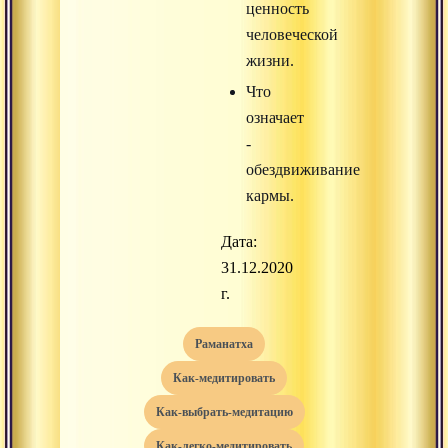
ценность
человеческой
жизни.
Что
означает
-
обездвиживание
кармы.
Дата:
31.12.2020
г.
раманатха
как-медитировать
как-выбрать-медитацию
как-легко-медитировать