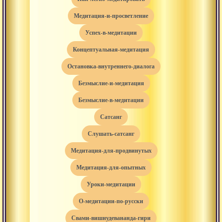
медитация-и-просветление
успех-в-медитации
концептуальная-медитация
остановка-внутреннего-диалога
безмыслие-и-медитация
безмыслие-в-медитации
сатсанг
слушать-сатсанг
медитация-для-продвинутых
медитация-для-опытных
уроки-медитации
о-медитации-по-русски
свами-вишнудевананда-гири