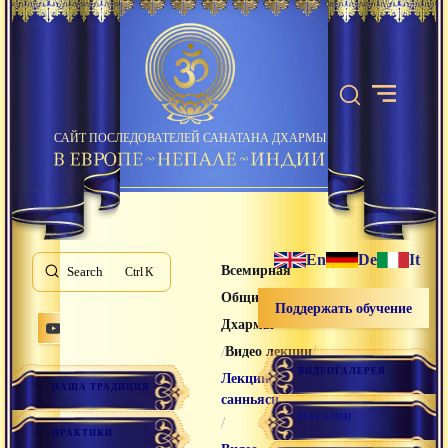
САЙТ ПОСЛЕДОВАТЕЛЕЙ САНАТАНА ДХАРМЫ
En
De
It
Всемирная
Search
K
Община Санатана
Поддержать обучение
Дхармы
/
/
Видео лекции
ВИДЕОГАЛЕРЕЯ
Лекции
НАША ТРАДИЦИЯ
санньяси
МАГАЗИН
/
ПРАКТИКИ