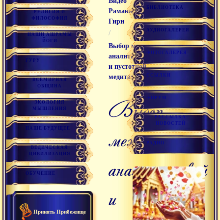
Видео
БИБЛИОТЕКА
Раманатха
РЕЛИГИЯ И
ФИЛОСОФИЯ
Гири
АУДИОГАЛЕРЕЯ
/
НАШИ АШРАМЫ
ЙОГИ
Выбор между
ФОТОГАЛЕРЕЯ
аналитической
ГУРУ
и пустотной
ССЫЛКИ
медитацией
ВСЕМИРНАЯ
ОБЩИНА
ФОРУМ
выбор
ЭКОЛОГИЯ
МЫШЛЕНИЯ
РАССЫЛКА
НОВОСТЕЙ
между
НАШЕ БУДУЩЕЕ
РАДИО
ВЕДИЧЕСКАЯ
ЦИВИЛИЗАЦИЯ
аналитической
ОБУЧЕНИЕ
и
Принять Прибежище