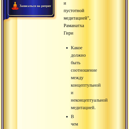
и
Записаться на ритрит
пустотной
медитацией",
Раманатха
Гири
Какое
должно
быть
соотношение
между
концептульной
и
неконцептуальной
медитацией.
В
чем