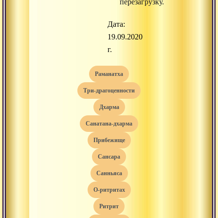
перезагрузку.
Дата:
19.09.2020
г.
раманатха
три-драгоценности
дхарма
санатана-дхарма
прибежище
сансара
санньяса
о-ритритах
ритрит