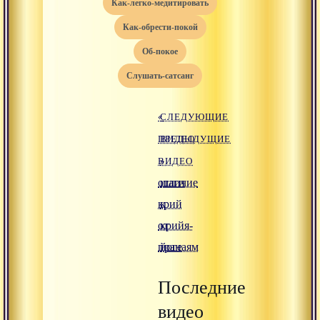
как-легко-медитировать
как-обрести-покой
об-покое
слушать-сатсанг
«
СЛЕДУЮЩИЕ
ПРЕДЫДУЩИЕ
ВИДЕО
ВИДЕО
»
отличие
шаги
крий
к
от
крийя-
пранаям
йоге
Последние
видео