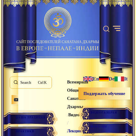
САЙТ ПОСЛЕДОВАТЕЛЕЙ САНАТАНА ДХАРМЫ
En
De
It
Всемирная
Search
K
Община
Поддержать обучение
Санатана
Дхармы
ВИДЕОГАЛЕРЕЯ
/
Видео лекции
НАША ТРАДИЦИЯ
/
МАГАЗИН
Лекции
ПРАКТИКИ