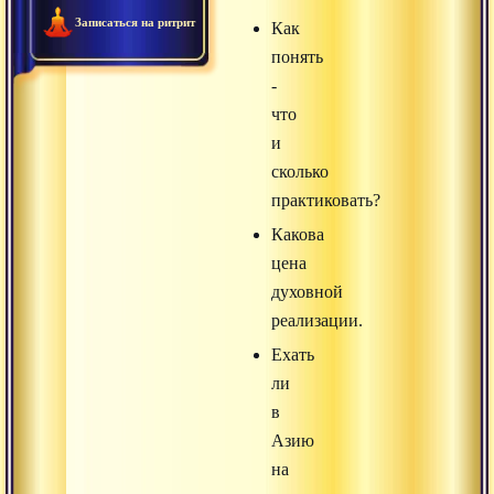
Записаться на ритрит
Как
понять
-
что
и
сколько
практиковать?
Какова
цена
духовной
реализации.
Ехать
ли
в
Азию
на