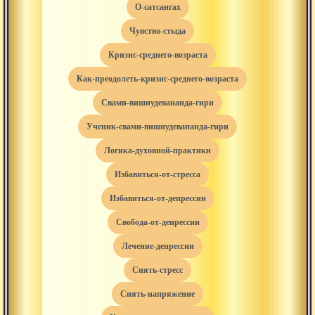
о-сатсангах
чувство-стыда
кризис-среднего-возраста
как-преодолеть-кризис-среднего-возраста
свами-вишнудевананда-гири
ученик-свами-вишнудевананда-гири
логика-духовной-практики
избавиться-от-стресса
избавиться-от-депрессии
свобода-от-депрессии
лечение-депрессии
снять-стресс
снять-напряжение