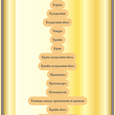
карма
кундалини
кундалини-йога
чакры
крийи
крии
крия-кундалини-йога
крийя-кундалини-йога
пранаямы
пратьяхара
патанджали
разница-между-пранамами-и-криями
крийя-йога