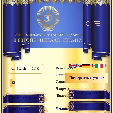
САЙТ ПОСЛЕДОВАТЕЛЕЙ САНАТАНА ДХАРМЫ
En
De
It
Всемирная
Search
K
Община
Поддержать обучение
Санатана
Дхармы
ВИДЕОГАЛЕРЕЯ
/
Видео лекции
НАША ТРАДИЦИЯ
/
МАГАЗИН
Лекции
ПРАКТИКИ