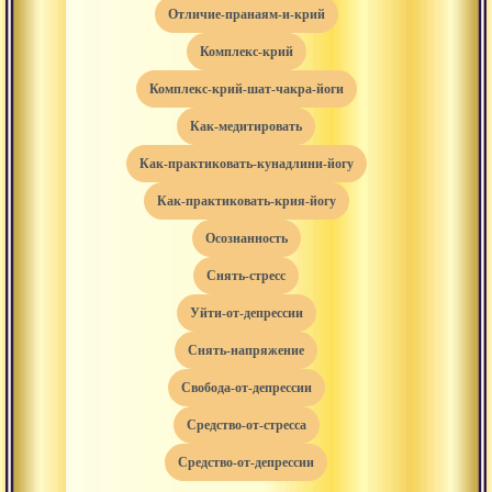
отличие-пранаям-и-крий
комплекс-крий
комплекс-крий-шат-чакра-йоги
как-медитировать
как-практиковать-кунадлини-йогу
как-практиковать-крия-йогу
осознанность
снять-стресс
уйти-от-депрессии
снять-напряжение
свобода-от-депрессии
средство-от-стресса
средство-от-депрессии