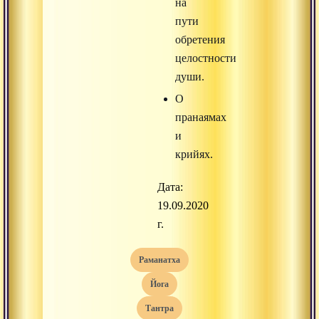
на
пути
обретения
целостности
души.
О
пранаямах
и
крийях.
Дата:
19.09.2020
г.
раманатха
йога
тантра