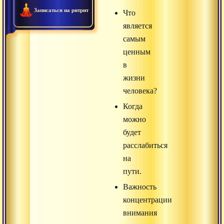
Записаться на ритрит
Что
является
самым
ценным
в
жизни
человека?
Когда
можно
будет
расслабиться
на
пути.
Важность
концентрации
внимания