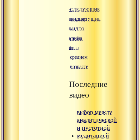
«
СЛЕДУЮЩИЕ
ПРЕДЫДУЩИЕ
ВИДЕО
ВИДЕО
»
крийя-
стыд
йога
в
среднем
возрасте
Последние
видео
выбор между
аналитической
и пустотной
медитацией