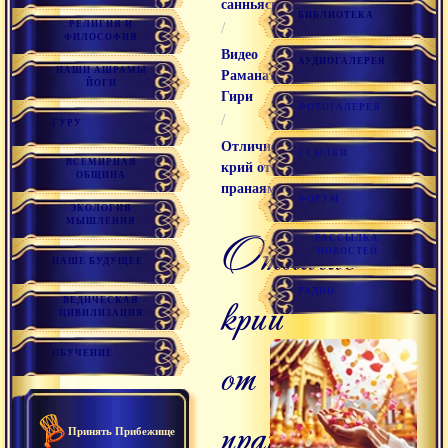
санньяси
БИБЛИОТЕКА
РЕЛИГИЯ И
/
ФИЛОСОФИЯ
Видео
АУДИОГАЛЕРЕЯ
НАШИ АШРАМЫ
Раманатха
ЙОГИ
Гири
ФОТОГАЛЕРЕЯ
/
ГУРУ
Отличие
ССЫЛКИ
ВСЕМИРНАЯ
крий от
ОБЩИНА
пранаям
ФОРУМ
ЭКОЛОГИЯ
МЫШЛЕНИЯ
отличие
РАССЫЛКА
НОВОСТЕЙ
НАШЕ БУДУЩЕЕ
РАДИО
крий
ВЕДИЧЕСКАЯ
ЦИВИЛИЗАЦИЯ
от
ОБУЧЕНИЕ
пранаям
Принять Прибежище