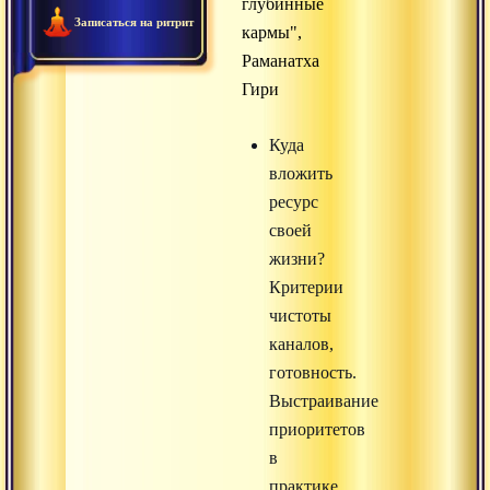
глубинные
Записаться на ритрит
кармы",
Раманатха
Гири
Куда
вложить
ресурс
своей
жизни?
Критерии
чистоты
каналов,
готовность.
Выстраивание
приоритетов
в
практике.