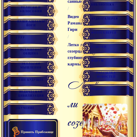
санньяси
БИБЛИОТЕКА
РЕЛИГИЯ И
/
ФИЛОСОФИЯ
Видео
АУДИОГАЛЕРЕЯ
НАШИ АШРАМЫ
Раманатха
ЙОГИ
Гири
ФОТОГАЛЕРЕЯ
/
ГУРУ
Легко ли
ССЫЛКИ
ВСЕМИРНАЯ
созерцать
ОБЩИНА
глубинные
ФОРУМ
кармы
ЭКОЛОГИЯ
МЫШЛЕНИЯ
РАССЫЛКА
НОВОСТЕЙ
легко
НАШЕ БУДУЩЕЕ
РАДИО
ВЕДИЧЕСКАЯ
ЦИВИЛИЗАЦИЯ
ли
ОБУЧЕНИЕ
созерцать
Принять Прибежище