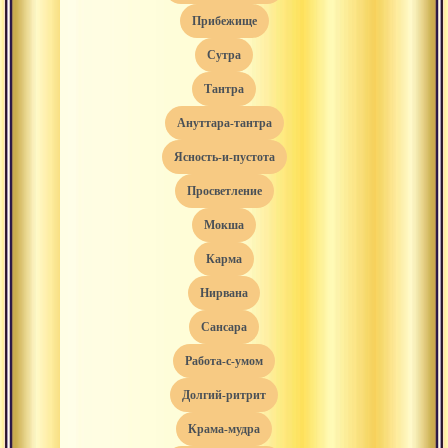
прибежище
сутра
тантра
ануттара-тантра
ясность-и-пустота
просветление
мокша
карма
нирвана
сансара
работа-с-умом
долгий-ритрит
крама-мудра