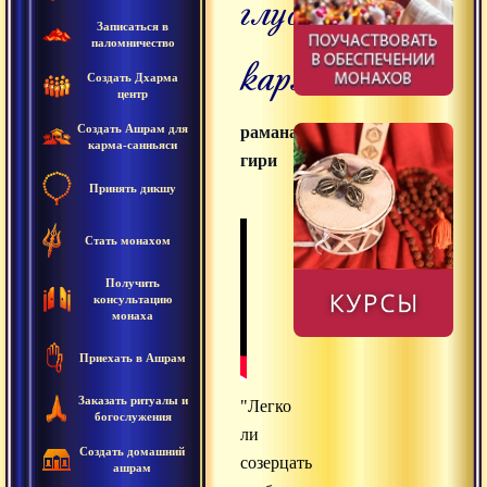
глубинные
Записаться в
паломничество
кармы
Создать Дхарма
центр
Создать Ашрам для
раманатха
карма-санньяси
гири
Принять дикшу
Стать монахом
Получить
консультацию
монаха
Приехать в Ашрам
Заказать ритуалы и
"Легко
богослужения
ли
Создать домашний
созерцать
ашрам