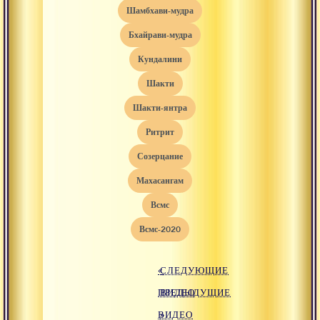
шамбхави-мудра
бхайрави-мудра
кундалини
шакти
шакти-янтра
ритрит
созерцание
махасангам
всмс
всмс-2020
«
СЛЕДУЮЩИЕ
ПРЕДЫДУЩИЕ
ВИДЕО
ВИДЕО
»