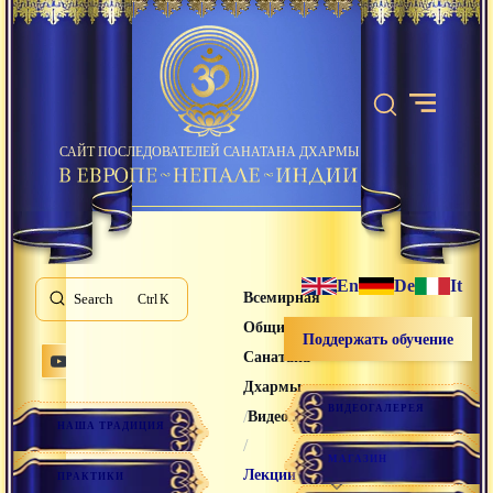
САЙТ ПОСЛЕДОВАТЕЛЕЙ САНАТАНА ДХАРМЫ
En
De
It
Всемирная
Search
K
Община
Поддержать обучение
Санатана
Дхармы
ВИДЕОГАЛЕРЕЯ
/
Видео лекции
НАША ТРАДИЦИЯ
/
МАГАЗИН
Лекции
ПРАКТИКИ