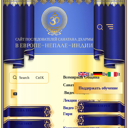
САЙТ ПОСЛЕДОВАТЕЛЕЙ САНАТАНА ДХАРМЫ
En
De
It
Всемирная Община
Search
K
Санатана Дхармы
Поддержать обучение
/
/
Видео лекции
/
Лекции санньяси
ВИДЕОГАЛЕРЕЯ
Видео Раманатха
НАША ТРАДИЦИЯ
Гири
МАГАЗИН
/
ПРАКТИКИ