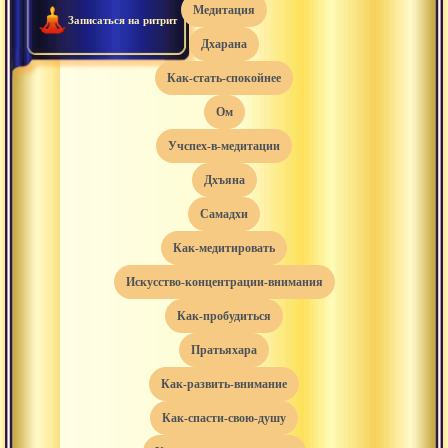
медитация
Записаться на ритрит
дхарана
как-стать-спокойнее
ом
учспех-в-медитации
дхъяна
самадхи
как-медитировать
искусство-концентрации-внимания
как-пробудиться
пратьяхара
как-развить-внимание
как-спасти-свою-душу