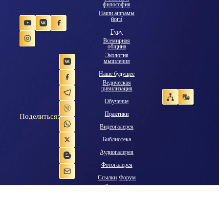
философия
Наши ашрамы
йоги
Гуру
Всемирная
община
Экология
мышления
Наше будущее
Ведическая
цивилизация
Обучение
Практики
Поделиться:
Видеогалерея
Библиотека
Аудиогалерея
Фотогалерея
Ссылки
Форум
Рассылка
новостей
Радио
Магазин