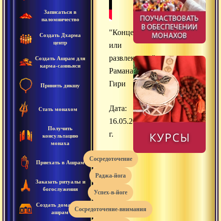
Записаться в
паломничество
"Концентрироваться
Создать Дхарма
центр
или
развлекаться",
Создать Ашрам для
карма-санньяси
Раманатха
Гири
Принять дикшу
Дата:
Стать монахом
16.05.2020
Получить
г.
консультацию
монаха
сосредоточение
Приехать в Ашрам
раджа-йога
Заказать ритуалы и
богослужения
успех-в-йоге
Создать домашний
сосредоточение-внимания
ашрам