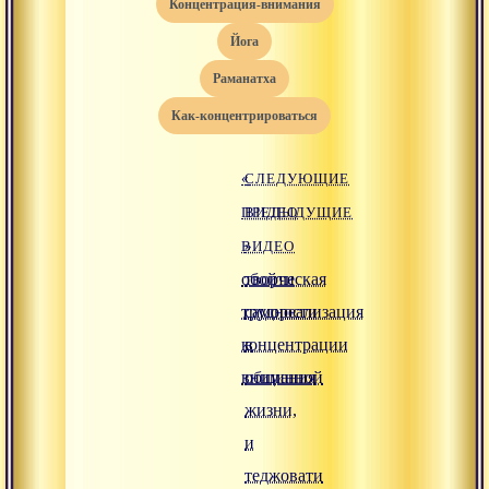
концентрация-внимания
йога
раманатха
как-концентрироваться
«
СЛЕДУЮЩИЕ
ПРЕДЫДУЩИЕ
ВИДЕО
ВИДЕО
»
обойти
творческая
трудности
самореализация
концентрации
в
внимания
общинной
жизни,
и
теджовати