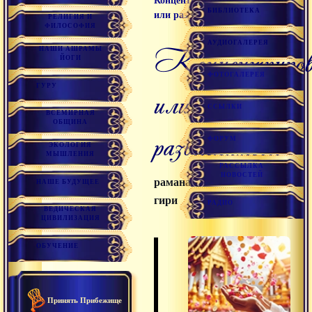
Концентрироваться
БИБЛИОТЕКА
или развлекаться
РЕЛИГИЯ И
ФИЛОСОФИЯ
АУДИОГАЛЕРЕЯ
концентрироваться
НАШИ АШРАМЫ
ЙОГИ
ФОТОГАЛЕРЕЯ
ГУРУ
или
ССЫЛКИ
ВСЕМИРНАЯ
ОБЩИНА
развлекаться
ФОРУМ
ЭКОЛОГИЯ
МЫШЛЕНИЯ
РАССЫЛКА
НОВОСТЕЙ
раманатха
НАШЕ БУДУЩЕЕ
гири
РАДИО
ВЕДИЧЕСКАЯ
ЦИВИЛИЗАЦИЯ
ОБУЧЕНИЕ
Принять Прибежище