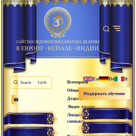
САЙТ ПОСЛЕДОВАТЕЛЕЙ САНАТАНА ДХАРМЫ
En
De
It
Всемирная
Search
K
Община Санатана
Поддержать обучение
Дхармы
/
/
Видео лекции
ВИДЕОГАЛЕРЕЯ
Лекции
НАША ТРАДИЦИЯ
санньяси
МАГАЗИН
/
ПРАКТИКИ