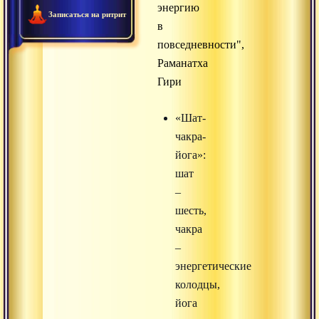
энергию
Записаться на ритрит
в
повседневности",
Раманатха
Гири
«Шат-
чакра-
йога»:
шат
–
шесть,
чакра
–
энергетические
колодцы,
йога