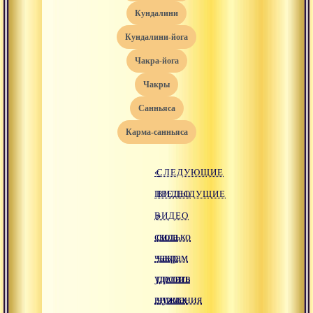
кундалини
кундалини-йога
чакра-йога
чакры
санньяса
карма-санньяса
«
СЛЕДУЮЩИЕ
ПРЕДЫДУЩИЕ
ВИДЕО
ВИДЕО
»
сколько
сила
чакрам
чакр
уделять
против
внимания
чужих