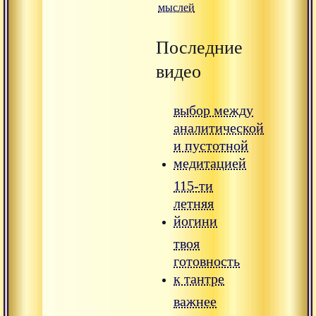
мыслей
Последние
видео
выбор между
аналитической
и пустотной
медитацией
115-ти
летняя
йогини
твоя
готовность
к тантре
важнее