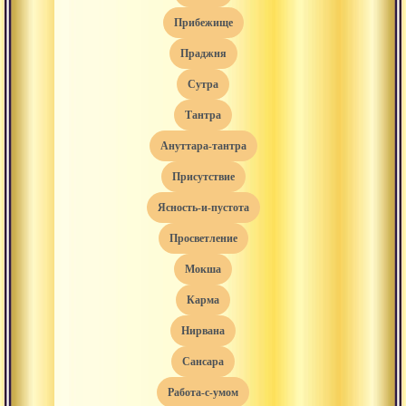
прибежище
праджня
сутра
тантра
ануттара-тантра
присутствие
ясность-и-пустота
просветление
мокша
карма
нирвана
сансара
работа-с-умом