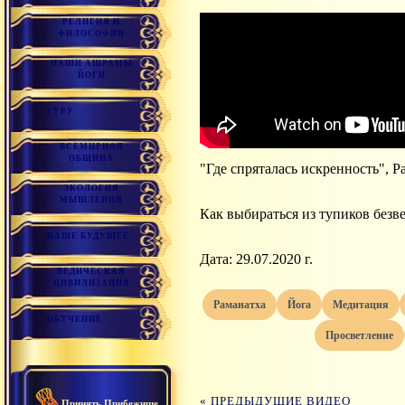
РЕЛИГИЯ И
ФИЛОСОФИЯ
НАШИ АШРАМЫ
ЙОГИ
ГУРУ
ВСЕМИРНАЯ
ОБЩИНА
"Где спряталась искренность", Р
ЭКОЛОГИЯ
МЫШЛЕНИЯ
Как выбираться из тупиков безве
НАШЕ БУДУЩЕЕ
Дата: 29.07.2020 г.
ВЕДИЧЕСКАЯ
ЦИВИЛИЗАЦИЯ
раманатха
йога
медитация
ОБУЧЕНИЕ
просветление
« ПРЕДЫДУЩИЕ ВИДЕО
Принять Прибежище