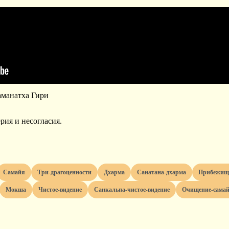
аманатха Гири
рия и несогласия.
самайя
три-драгоценности
дхарма
санатана-дхарма
прибежищ
мокша
чистое-видение
санкальпа-чистое-видение
очищение-сама