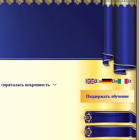
En
De
It
 спряталась искренность
Поддержать обучение
ВИДЕОГАЛЕРЕЯ
МАГАЗИН