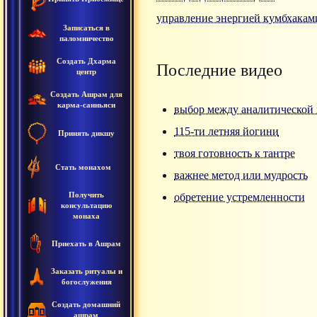
управление энергией кумбхакам
Записаться в
паломничество
Создать Дхарма
Последние видео
центр
Создать Ашрам для
карма-санньяси
выбор между аналитической 
115-ти летняя йогини
Принять дикшу
твоя готовность к тантре
Стать монахом
важнее метод или мудрость
Получить
обретение устремленности
консультацию
монаха
Приехать в Ашрам
Заказать ритуалы и
богослужения
Создать домашний
ашрам