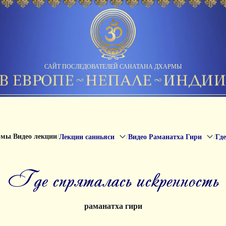
САЙТ ПОСЛЕДОВАТЕЛЕЙ САНАТАНА ДХАРМЫ
/
/
/
/
рмы
Видео лекции
Лекции санньяси
Видео Раманатха Гири
Где
где спряталась искренность
раманатха гири