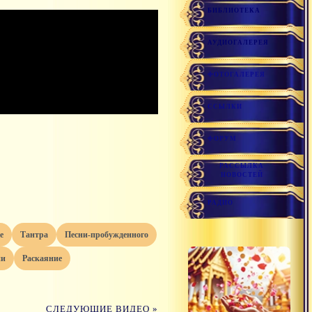
БИБЛИОТЕКА
АУДИОГАЛЕРЕЯ
ФОТОГАЛЕРЕЯ
ССЫЛКИ
ФОРУМ
РАССЫЛКА
НОВОСТЕЙ
РАДИО
е
тантра
песни-пробужденного
йи
раскаяние
СЛЕДУЮЩИЕ ВИДЕО »