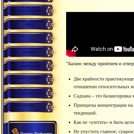
РЕЛИГИЯ И
ФИЛОСОФИЯ
НАШИ АШРАМЫ
ЙОГИ
ГУРУ
ВСЕМИРНАЯ
ОБЩИНА
ЭКОЛОГИЯ
"Баланс между приятием и отве
МЫШЛЕНИЯ
Две крайности практикующег
НАШЕ БУДУЩЕЕ
отношении относительных ме
ВЕДИЧЕСКАЯ
ЦИВИЛИЗАЦИЯ
Садхана – это балансировка 
Принципы концентрации на ч
ОБУЧЕНИЕ
тенденций.
Как не «улетать» и быть цел
Не упустить главное, сущност
Принять Прибежище