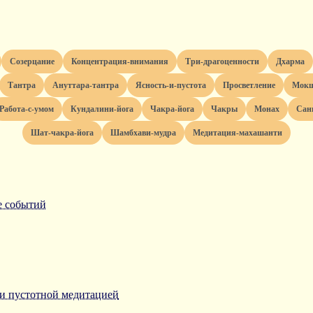
созерцание
концентрация-внимания
три-драгоценности
дхарма
тантра
ануттара-тантра
ясность-и-пустота
просветление
мок
работа-с-умом
кундалини-йога
чакра-йога
чакры
монах
са
шат-чакра-йога
шамбхави-мудра
медитация-махашанти
е событий
и пустотной медитацией