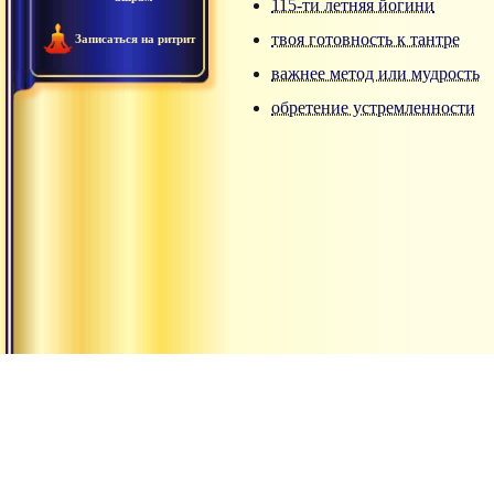
115-ти летняя йогини
твоя готовность к тантре
Записаться на ритрит
важнее метод или мудрость
обретение устремленности