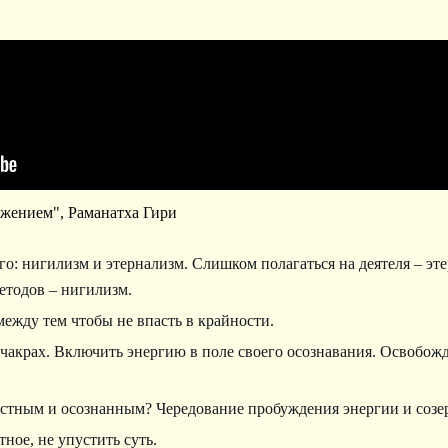
ржением", Раманатха Гири
о: нигилизм и этернализм. Слишком полагаться на деятеля – эт
тодов – нигилизм.
между тем чтобы не впасть в крайности.
акрах. Включить энергию в поле своего осознавания. Освобож
остным и осознанным? Чередование пробуждения энергии и созер
ное, не упустить суть.