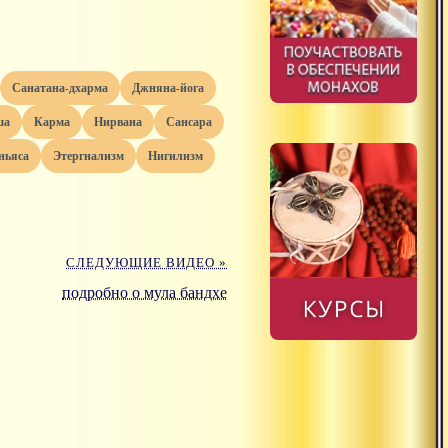
санатана-дхарма
джняна-йога
ша
карма
нирвана
сансара
нньяса
этергнализм
нигилизм
СЛЕДУЮЩИЕ ВИДЕО »
подробно о мула бандхе