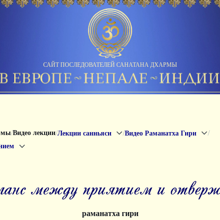
САЙТ ПОСЛЕДОВАТЕЛЕЙ САНАТАНА ДХАРМЫ
/
/
/
/
рмы
Видео лекции
Лекции санньяси
Видео Раманатха Гири
нием
аланс между приятием и отвер
раманатха гири