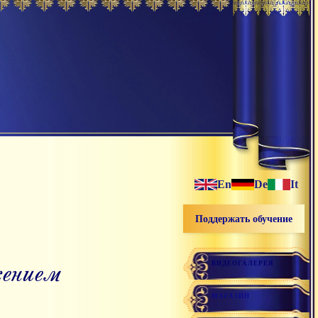
En
De
It
Поддержать обучение
жением
ВИДЕОГАЛЕРЕЯ
МАГАЗИН