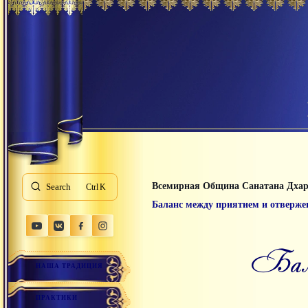
Всемирная Община Санатана Дха
Search
K
Баланс между приятием и отверже
б
НАША ТРАДИЦИЯ
ПРАКТИКИ