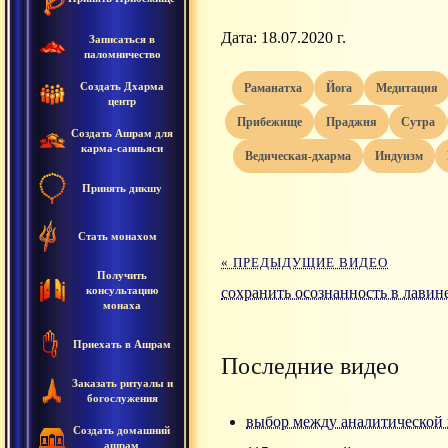
Дата: 18.07.2020 г.
Записаться в
паломничество
Создать Дхарма
раманатха
йога
медитация
центр
прибежище
праджня
сутра
Создать Ашрам для
карма-санньяси
ведическая-дхарма
индуизм
Принять дикшу
Стать монахом
« ПРЕДЫДУЩИЕ ВИДЕО
Получить
консультацию
сохранить осознанность в лавин
монаха
Приехать в Ашрам
Последние видео
Заказать ритуалы и
богослужения
выбор между аналитической 
Создать домашний
ашрам