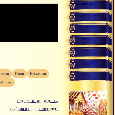
БИБЛИОТЕКА
АУДИОГАЛЕРЕЯ
ФОТОГАЛЕРЕЯ
ССЫЛКИ
ФОРУМ
РАССЫЛКА
НОВОСТЕЙ
учения
йогин
кундалини
РАДИО
ный-язык
СЛЕДУЮЩИЕ ВИДЕО »
глубина и поверхностность