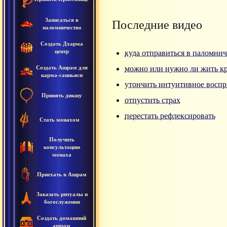
Записаться в
Последние видео
паломничество
Создать Дхарма
центр
куда отправиться в паломнич
Создать Ашрам для
можно или нужно ли жить к
карма-санньяси
утончить интуитивное воспр
Принять дикшу
отпустить страх
перестать рефлексировать
Стать монахом
Получить
консультацию
монаха
Приехать в Ашрам
Заказать ритуалы и
богослужения
Создать домашний
ашрам