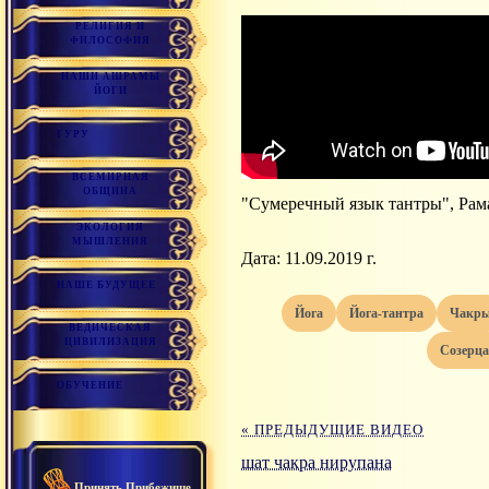
РЕЛИГИЯ И
ФИЛОСОФИЯ
НАШИ АШРАМЫ
ЙОГИ
ГУРУ
ВСЕМИРНАЯ
ОБЩИНА
"Сумеречный язык тантры", Рам
ЭКОЛОГИЯ
МЫШЛЕНИЯ
Дата: 11.09.2019 г.
НАШЕ БУДУЩЕЕ
йога
йога-тантра
чакр
ВЕДИЧЕСКАЯ
ЦИВИЛИЗАЦИЯ
созерц
ОБУЧЕНИЕ
« ПРЕДЫДУЩИЕ ВИДЕО
шат чакра нирупана
Принять Прибежище