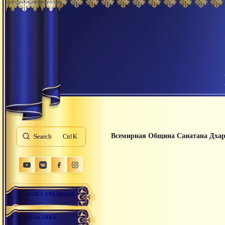
Всемирная Община Санатана Дха
Search
K
НАША ТРАДИЦИЯ
ПРАКТИКИ