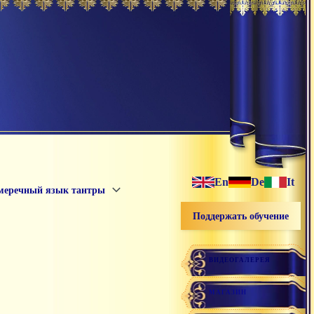
En
De
It
меречный язык тантры
Поддержать обучение
ВИДЕОГАЛЕРЕЯ
МАГАЗИН