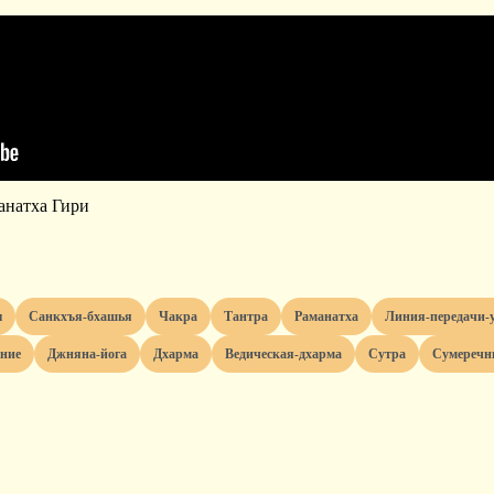
анатха Гири
ы
санкхъя-бхашья
чакра
тантра
раманатха
линия-передачи-
ание
джняна-йога
дхарма
ведическая-дхарма
сутра
сумереч