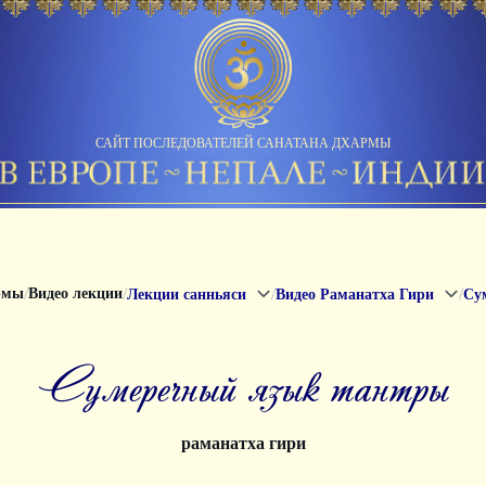
САЙТ ПОСЛЕДОВАТЕЛЕЙ САНАТАНА ДХАРМЫ
/
/
/
/
рмы
Видео лекции
Лекции санньяси
Видео Раманатха Гири
Су
сумеречный язык тантры
раманатха гири