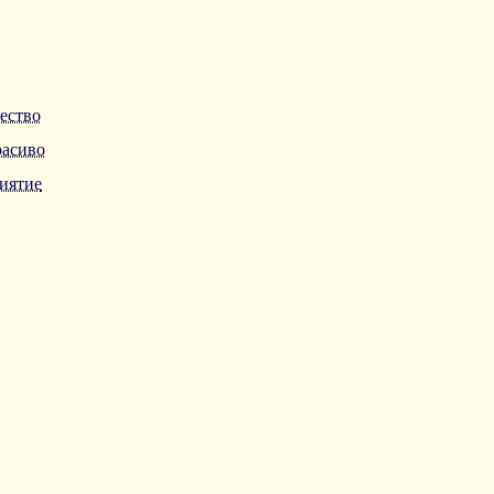
ество
расиво
иятие